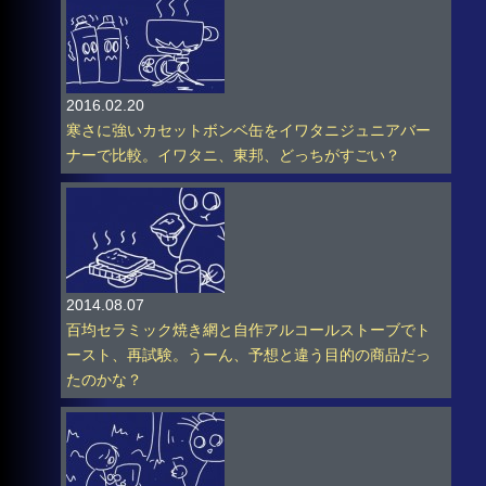
2016.02.20
寒さに強いカセットボンベ缶をイワタニジュニアバー
ナーで比較。イワタニ、東邦、どっちがすごい？
2014.08.07
百均セラミック焼き網と自作アルコールストーブでト
ースト、再試験。うーん、予想と違う目的の商品だっ
たのかな？