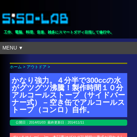
工作、電脳、料理、音楽、雑多にスマートダディ目指して修行中。
MENU ▼
ホーム
>
アウトドア
>
かなり強力。４分半で300ccの水
がグツグツ沸騰！製作時間１０分
アルコールストーブ（サイドバー
ナー式） – 空き缶でアルコールス
トーブ（コンロ）自作。
公開日：
2014/01/03
最終更新日：2014/11/11