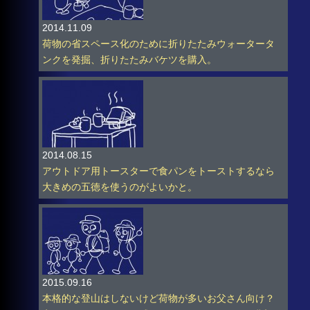
2014.11.09
荷物の省スペース化のために折りたたみウォータータ
ンクを発掘、折りたたみバケツを購入。
2014.08.15
アウトドア用トースターで食パンをトーストするなら
大きめの五徳を使うのがよいかと。
2015.09.16
本格的な登山はしないけど荷物が多いお父さん向け？