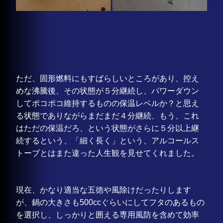
ただ、固形燃料にもすばらしいところがあり、控え
めな沸騰後、その状態が
５分継続
し、パワーダウン
してポコポコ維持するものの保温レベルか？と思え
る状態でありながら
まだまだ４分継続
、もう、これ
はただの保温だろ、という状態が
さらに５分以上継
続
するという、「細く長く」という、アルコールス
トーブとはまた違った人生観を見せてくれました。
現在、かなり適当な五徳や風除けだったりします
が、鍋の大きさも500ccぐらいにしてフタのあるもの
を選択し、しっかりと囲える専用風防を含めて効率