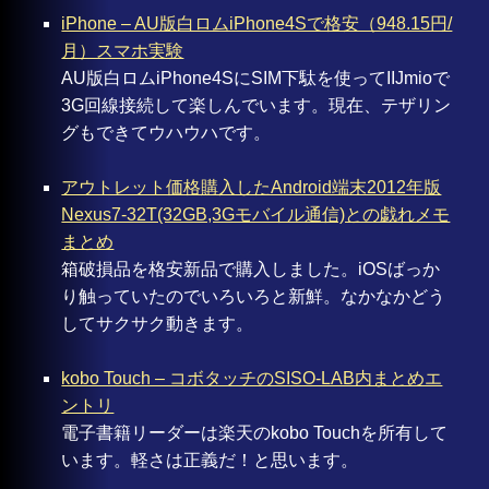
iPhone – AU版白ロムiPhone4Sで格安（948.15円/
月）スマホ実験
AU版白ロムiPhone4SにSIM下駄を使ってIIJmioで
3G回線接続して楽しんでいます。現在、テザリン
グもできてウハウハです。
アウトレット価格購入したAndroid端末2012年版
Nexus7-32T(32GB,3Gモバイル通信)との戯れメモ
まとめ
箱破損品を格安新品で購入しました。iOSばっか
り触っていたのでいろいろと新鮮。なかなかどう
してサクサク動きます。
kobo Touch – コボタッチのSISO-LAB内まとめエ
ントリ
電子書籍リーダーは楽天のkobo Touchを所有して
います。軽さは正義だ！と思います。