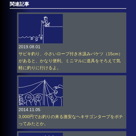
関連記事
2019.08.01
サビキ釣り、小さいロープ付き水汲みバケツ（15cm）
があると、かなり便利。ミニマルに道具をそろえて気
軽に釣りに行けるよ。
2014.11.05
3,000円でお釣りの来る激安なヘキサゴンタープをポチ
ってみたとか。