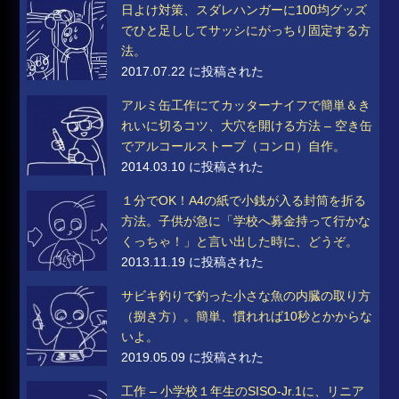
日よけ対策、スダレハンガーに100均グッズ
でひと足ししてサッシにがっちり固定する方
法。
2017.07.22 に投稿された
アルミ缶工作にてカッターナイフで簡単＆き
れいに切るコツ、大穴を開ける方法 – 空き缶
でアルコールストーブ（コンロ）自作。
2014.03.10 に投稿された
１分でOK！A4の紙で小銭が入る封筒を折る
方法。子供が急に「学校へ募金持って行かな
くっちゃ！」と言い出した時に、どうぞ。
2013.11.19 に投稿された
サビキ釣りで釣った小さな魚の内臓の取り方
（捌き方）。簡単、慣れれば10秒とかからな
いよ。
2019.05.09 に投稿された
工作 – 小学校１年生のSISO-Jr.1に、リニア