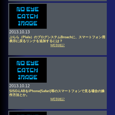
2013.10.13
ぷらら（Plala）のブログシステムBroachに、スマートフォン用
表示に戻るリンクを追加するには？
WEB雑記
2013.10.12
SISO-LABをiPhone(Safari)等のスマートフォンで見る場合の操
作方法とか。
WEB雑記