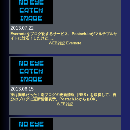
2013.07.22
Evernoteをブログ化するサービス、Postach.ioがマルチプルサ
イトに対応！したけど…。
WEB雑記
Evernote
2013.06.15
実は簡単だった！別ブログの更新情報（RSS）を取得して、自
分のブログに更新情報表示。Postach.ioからもOK。
WEB雑記