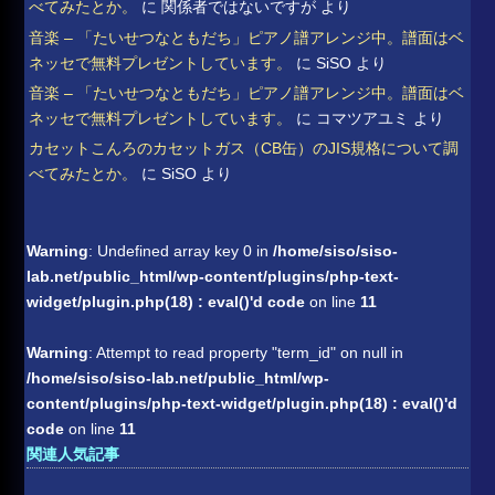
べてみたとか。
に
関係者ではないですが
より
音楽 – 「たいせつなともだち」ピアノ譜アレンジ中。譜面はベ
ネッセで無料プレゼントしています。
に
SiSO
より
音楽 – 「たいせつなともだち」ピアノ譜アレンジ中。譜面はベ
ネッセで無料プレゼントしています。
に
コマツアユミ
より
カセットこんろのカセットガス（CB缶）のJIS規格について調
べてみたとか。
に
SiSO
より
Warning
: Undefined array key 0 in
/home/siso/siso-
lab.net/public_html/wp-content/plugins/php-text-
widget/plugin.php(18) : eval()'d code
on line
11
Warning
: Attempt to read property "term_id" on null in
/home/siso/siso-lab.net/public_html/wp-
content/plugins/php-text-widget/plugin.php(18) : eval()'d
code
on line
11
関連人気記事