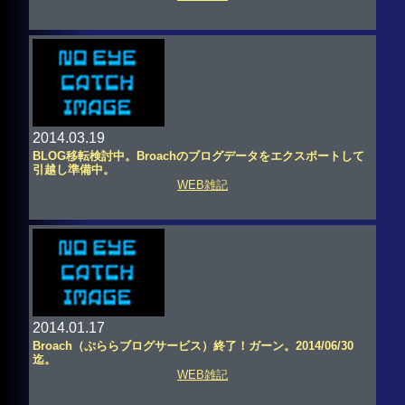
2014.03.19
BLOG移転検討中。Broachのブログデータをエクスポートして
引越し準備中。
WEB雑記
2014.01.17
Broach（ぷららブログサービス）終了！ガーン。2014/06/30
迄。
WEB雑記