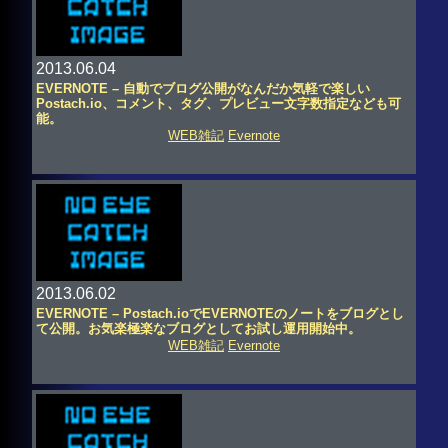
2013.06.04
EVERNOTE – 自動でブログ公開がなんだか気軽で楽しい
Postach.io、コメント、タグ、プレビュー文字数指定なども可
能。
WEB雑記
Evernote
2013.06.02
EVERNOTE – Postach.ioでEVERNOTEのノートをブログとし
て公開。お気楽極楽なブログとしてお試し運用開始中。
WEB雑記
Evernote