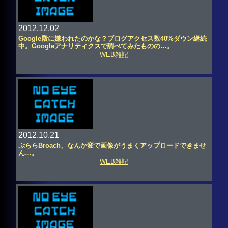
2012.12.02
Google殿に嫌われたのかな？ブログアクセス数40%ダウン継続
中。Googleアナリティクスで調べてみたものの…。
WEB雑記
2012.10.21
ぷららBroach、なんか変で画像がうまくアップロードできませ
ん…。
WEB雑記