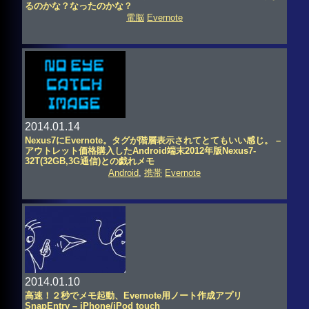
るのかな？なったのかな？
電脳
Evernote
2014.01.14
Nexus7にEvernote。タグが階層表示されてとてもいい感じ。 –
アウトレット価格購入したAndroid端末2012年版Nexus7-
32T(32GB,3G通信)との戯れメモ
Android
,
携帯
Evernote
2014.01.10
高速！２秒でメモ起動、Evernote用ノート作成アプリ
SnapEntry – iPhone/iPod touch