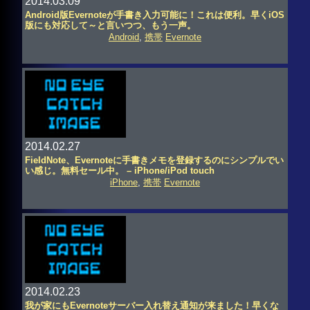
2014.03.09
Android版Evernoteが手書き入力可能に！これは便利。早くiOS
版にも対応して～と言いつつ、もう一声。
Android
,
携帯
Evernote
2014.02.27
FieldNote、Evernoteに手書きメモを登録するのにシンプルでい
い感じ。無料セール中。 – iPhone/iPod touch
iPhone
,
携帯
Evernote
2014.02.23
我が家にもEvernoteサーバー入れ替え通知が来ました！早くな