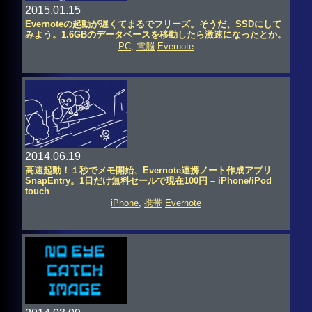
2015.01.15
Evernoteの起動が遅くてまるでフリーズ。そうだ、SSDにして
みよう。1.6GBのデータベースを移動したら激速になったとか。
PC
,
電脳
Evernote
2014.06.19
高速起動！１秒でメモ開始、Evernote連携ノート作成アプリ
SnapEntry。1日だけ無料セールで現在100円 – iPhone/iPod
touch
iPhone
,
携帯
Evernote