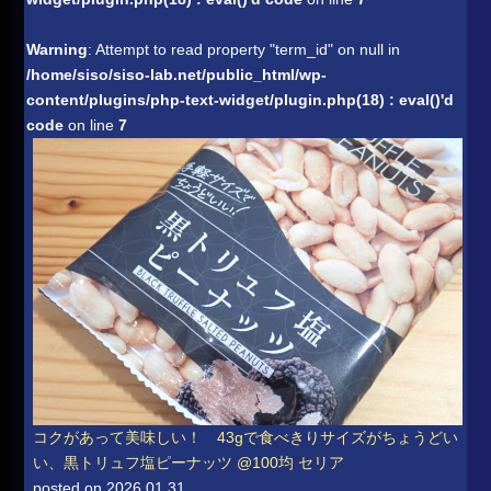
Warning
: Attempt to read property "term_id" on null in
/home/siso/siso-lab.net/public_html/wp-
content/plugins/php-text-widget/plugin.php(18) : eval()'d
code
on line
7
コクがあって美味しい！ 43gで食べきりサイズがちょうどい
い、黒トリュフ塩ピーナッツ @100均 セリア
posted on 2026.01.31