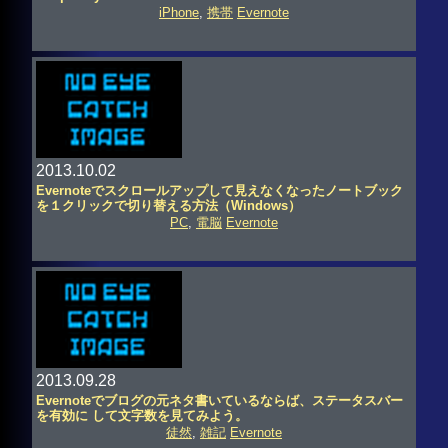
iPhone
,
携帯
Evernote
2013.10.02
Evernoteでスクロールアップして見えなくなったノートブック
を１クリックで切り替える方法（Windows）
PC
,
電脳
Evernote
2013.09.28
Evernoteでブログの元ネタ書いているならば、ステータスバー
を有効に して文字数を見てみよう。
徒然
,
雑記
Evernote