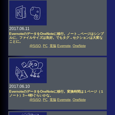
2017.06.11
EvernoteのデータをOneNoteに移行。ノート→ページはシンプ
ルに、ファイルサイズは良好。でもタグ→セクションは大変な
ことに。
@SiSO
,
PC
,
電脳
Evernote
,
OneNote
2017.06.10
EvernoteのデータをOneNoteに移行。変換時間は１ページ（１
ノート）3～4秒ぐらいかな。
@SiSO
,
PC
,
電脳
Evernote
,
OneNote