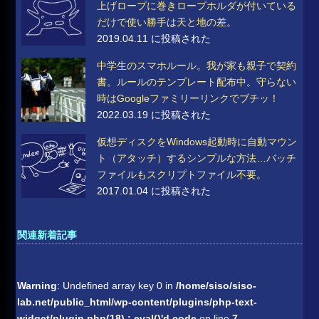
上げロープに巻きロープホルダが付いている
だけで使い勝手は天と地の差。
2019.04.11 に投稿された
中学生のスマホルール。我が家も親子で契約
書。ルールのテンプレート配布中。守らない
時はGoogleファミリーリンクでブチッ！
2022.03.19 に投稿された
仮想ディスクをWindows起動時に自動マウン
ト（アタッチ）するシンプルな方法…バッチ
ファイルもスクリプトファイル不要。
2017.01.04 に投稿された
関連新着記事
Warning
: Undefined array key 0 in
/home/siso/siso-
lab.net/public_html/wp-content/plugins/php-text-
widget/plugin.php(18) : eval()'d code
on line
7