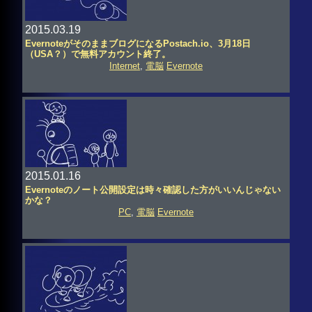
2015.03.19
EvernoteがそのままブログになるPostach.io、3月18日
（USA？）で無料アカウント終了。
Internet
,
電脳
Evernote
2015.01.16
Evernoteのノート公開設定は時々確認した方がいいんじゃない
かな？
PC
,
電脳
Evernote