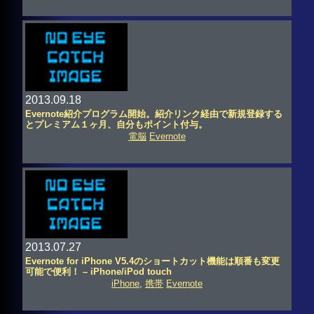
2013.09.18
Evernote紹介プログラム開始。紹介リンク経由で新規登録する
とプレミアム１ヶ月、自分もポイント付与。
電脳
Evernote
2013.07.27
Evernote for iPhone V5.4のショートカット機能は順番も変更
可能で便利！ – iPhone/iPod touch
iPhone
,
携帯
Evernote