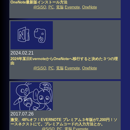
OneNote最新版インストール方法
@SiSO
,
PC
,
電脳
Evernote
,
OneNote
2024.02.21
2024年某日EvernoteからOneNoteへ移行すると決めた３つの理
由
@SiSO
,
PC
,
電脳
Evernote
,
OneNote
2017.07.26
激安、48%オフ！EVERNOTE プレミアム３年版が7,200円！ソ
ースネクストにて。プレミアムコードの入力方法とか。
@SiSO
,
PC
,
電脳
Evernote