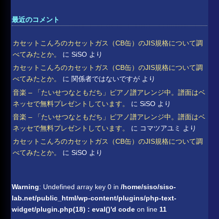
最近のコメント
カセットこんろのカセットガス（CB缶）のJIS規格について調
べてみたとか。
に
SiSO
より
カセットこんろのカセットガス（CB缶）のJIS規格について調
べてみたとか。
に
関係者ではないですが
より
音楽 – 「たいせつなともだち」ピアノ譜アレンジ中。譜面はベ
ネッセで無料プレゼントしています。
に
SiSO
より
音楽 – 「たいせつなともだち」ピアノ譜アレンジ中。譜面はベ
ネッセで無料プレゼントしています。
に
コマツアユミ
より
カセットこんろのカセットガス（CB缶）のJIS規格について調
べてみたとか。
に
SiSO
より
Warning
: Undefined array key 0 in
/home/siso/siso-
lab.net/public_html/wp-content/plugins/php-text-
widget/plugin.php(18) : eval()'d code
on line
11