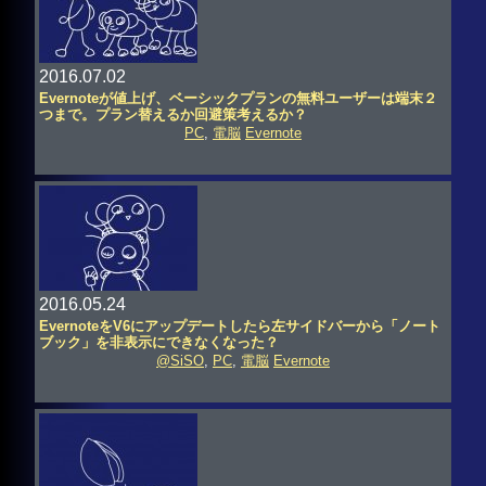
2016.07.02
Evernoteが値上げ、ベーシックプランの無料ユーザーは端末２
つまで。プラン替えるか回避策考えるか？
PC
,
電脳
Evernote
2016.05.24
EvernoteをV6にアップデートしたら左サイドバーから「ノート
ブック」を非表示にできなくなった？
@SiSO
,
PC
,
電脳
Evernote