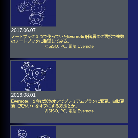
2017.06.07
ノートブック１つで使っていたEvernoteを階層タグ選択で複数
のノートブックに整理してみる。
@SiSO
,
PC
,
電脳
Evernote
2016.08.01
Evernote、１年は50%オフでプレミアムプランに変更。自動更
新（支払い）をオフにする方法とか。
@SiSO
,
PC
,
電脳
Evernote