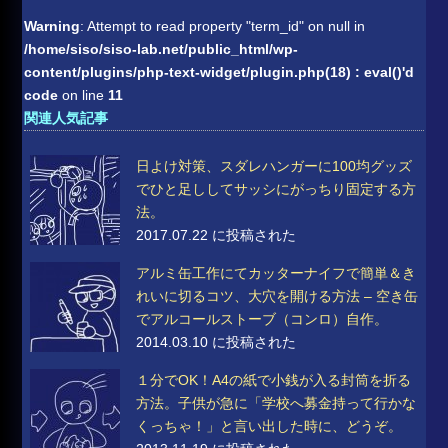
Warning
: Attempt to read property "term_id" on null in
/home/siso/siso-lab.net/public_html/wp-
content/plugins/php-text-widget/plugin.php(18) : eval()'d
code
on line
11
関連人気記事
日よけ対策、スダレハンガーに100均グッズ
でひと足ししてサッシにがっちり固定する方
法。
2017.07.22 に投稿された
アルミ缶工作にてカッターナイフで簡単＆き
れいに切るコツ、大穴を開ける方法 – 空き缶
でアルコールストーブ（コンロ）自作。
2014.03.10 に投稿された
１分でOK！A4の紙で小銭が入る封筒を折る
方法。子供が急に「学校へ募金持って行かな
くっちゃ！」と言い出した時に、どうぞ。