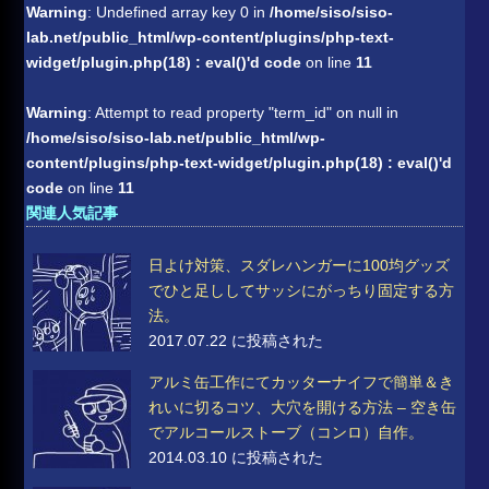
Warning
: Undefined array key 0 in
/home/siso/siso-
lab.net/public_html/wp-content/plugins/php-text-
widget/plugin.php(18) : eval()'d code
on line
11
Warning
: Attempt to read property "term_id" on null in
/home/siso/siso-lab.net/public_html/wp-
content/plugins/php-text-widget/plugin.php(18) : eval()'d
code
on line
11
関連人気記事
日よけ対策、スダレハンガーに100均グッズ
でひと足ししてサッシにがっちり固定する方
法。
2017.07.22 に投稿された
アルミ缶工作にてカッターナイフで簡単＆き
れいに切るコツ、大穴を開ける方法 – 空き缶
でアルコールストーブ（コンロ）自作。
2014.03.10 に投稿された