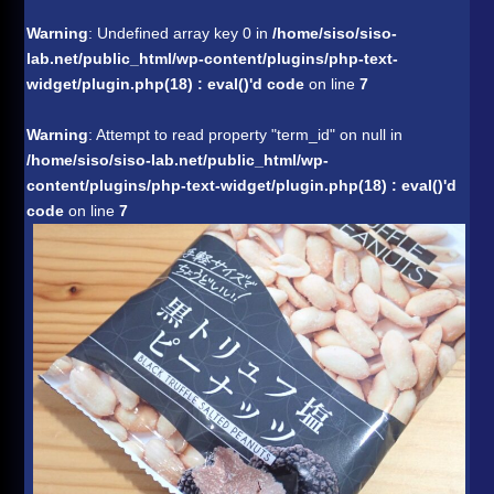
Warning
: Undefined array key 0 in
/home/siso/siso-
lab.net/public_html/wp-content/plugins/php-text-
widget/plugin.php(18) : eval()'d code
on line
7
Warning
: Attempt to read property "term_id" on null in
/home/siso/siso-lab.net/public_html/wp-
content/plugins/php-text-widget/plugin.php(18) : eval()'d
code
on line
7