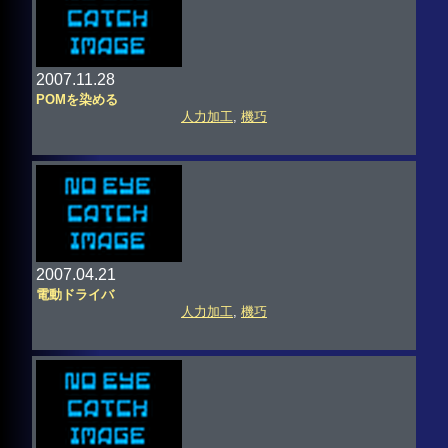
2007.11.28
POMを染める
人力加工
,
機巧
2007.04.21
電動ドライバ
人力加工
,
機巧