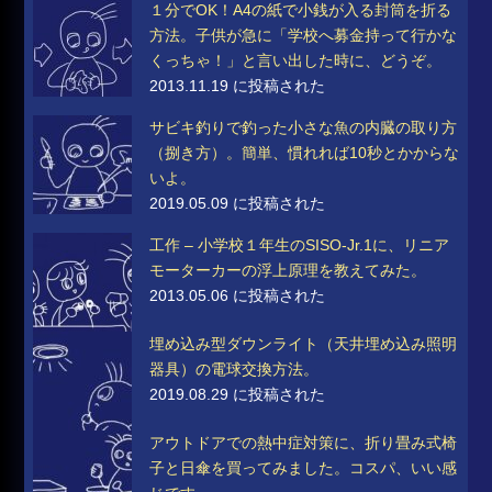
１分でOK！A4の紙で小銭が入る封筒を折る
方法。子供が急に「学校へ募金持って行かな
くっちゃ！」と言い出した時に、どうぞ。
2013.11.19 に投稿された
サビキ釣りで釣った小さな魚の内臓の取り方
（捌き方）。簡単、慣れれば10秒とかからな
いよ。
2019.05.09 に投稿された
工作 – 小学校１年生のSISO-Jr.1に、リニア
モーターカーの浮上原理を教えてみた。
2013.05.06 に投稿された
埋め込み型ダウンライト（天井埋め込み照明
器具）の電球交換方法。
2019.08.29 に投稿された
アウトドアでの熱中症対策に、折り畳み式椅
子と日傘を買ってみました。コスパ、いい感