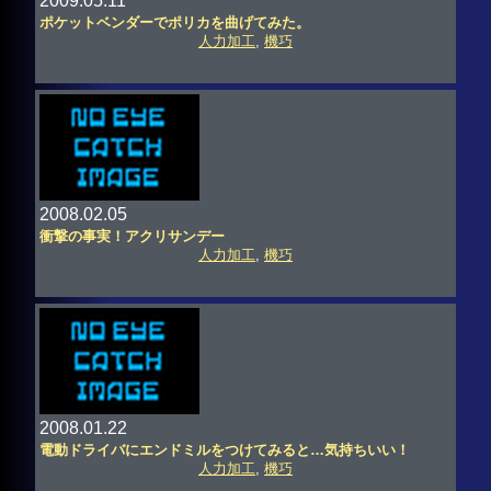
2009.05.11
ポケットベンダーでポリカを曲げてみた。
人力加工
,
機巧
2008.02.05
衝撃の事実！アクリサンデー
人力加工
,
機巧
2008.01.22
電動ドライバにエンドミルをつけてみると…気持ちいい！
人力加工
,
機巧