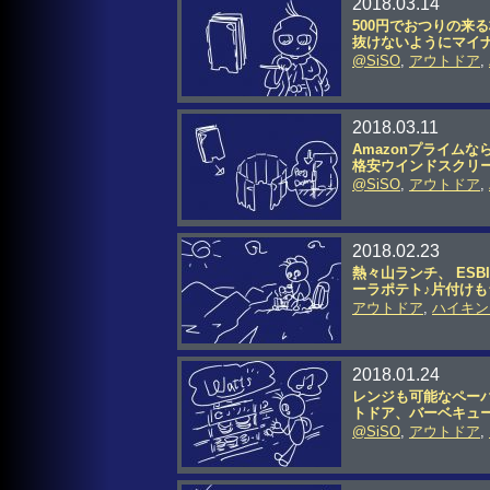
2018.03.14
500円でおつりの来
抜けないようにマイ
@SiSO
,
アウトドア
,
2018.03.11
Amazonプライム
格安ウインドスクリ
@SiSO
,
アウトドア
,
2018.02.23
熱々山ランチ、 ES
ーラポテト♪片付けも
アウトドア
,
ハイキン
2018.01.24
レンジも可能なペーパ
トドア、バーベキュ
@SiSO
,
アウトドア
,