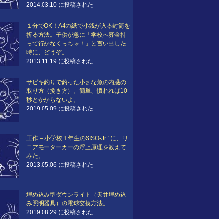
2014.03.10 に投稿された
１分でOK！A4の紙で小銭が入る封筒を
折る方法。子供が急に「学校へ募金持
って行かなくっちゃ！」と言い出した
時に、どうぞ。
2013.11.19 に投稿された
サビキ釣りで釣った小さな魚の内臓の
取り方（捌き方）。簡単、慣れれば10
秒とかからないよ。
2019.05.09 に投稿された
工作 – 小学校１年生のSISO-Jr.1に、リ
ニアモーターカーの浮上原理を教えて
みた。
2013.05.06 に投稿された
埋め込み型ダウンライト（天井埋め込
み照明器具）の電球交換方法。
2019.08.29 に投稿された