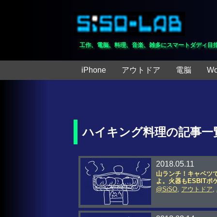
工作、電脳、料理、音楽、雑多にスマートダディ目
iPhone
アウトドア
電脳
Wo
ハイキング料理の記事一
2018.05.11
山ランチ！キャベツ
よ。火器もESBIT
@SiSO
,
アウトドア
,