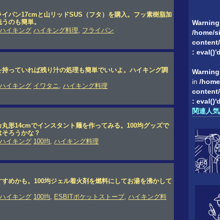
イパン17cmと山リッドSUS（フタ）を購入。フッ素樹脂加
洗うのも簡単。
Warning
ハイキング
ハイキング料理
,
フライパン
/home/si
content/
: eval()
を持っていれば残り汁の処理も簡単でいいよ。ハイキング調
Warning
。
in
/home
ハイキング
イワタニ
,
ハイキング料理
content/
: eval()
関連人気
丸形14cmでインスタント麺を作ってみる。100均グッズで
はそろうかな？
ハイキング
100均
,
ハイキング料理
すめかも。100均ジェル着火剤を燃料にしてお湯を沸かして
ハイキング
100均
,
ESBITポケットストーブ
,
ハイキング料