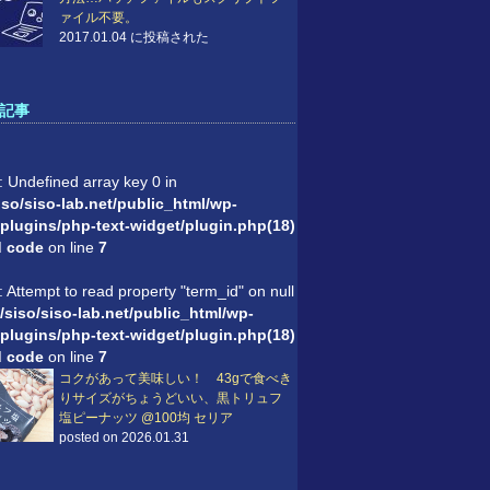
ァイル不要。
2017.01.04 に投稿された
記事
: Undefined array key 0 in
so/siso-lab.net/public_html/wp-
plugins/php-text-widget/plugin.php(18)
'd code
on line
7
: Attempt to read property "term_id" on null
/siso/siso-lab.net/public_html/wp-
plugins/php-text-widget/plugin.php(18)
'd code
on line
7
コクがあって美味しい！ 43gで食べき
りサイズがちょうどいい、黒トリュフ
塩ピーナッツ @100均 セリア
posted on 2026.01.31