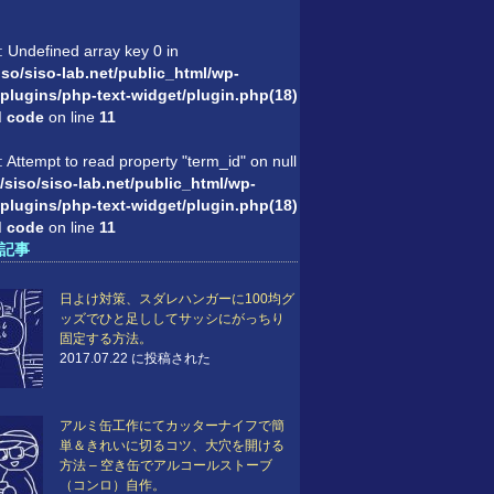
: Undefined array key 0 in
so/siso-lab.net/public_html/wp-
plugins/php-text-widget/plugin.php(18)
'd code
on line
11
: Attempt to read property "term_id" on null
/siso/siso-lab.net/public_html/wp-
plugins/php-text-widget/plugin.php(18)
'd code
on line
11
記事
日よけ対策、スダレハンガーに100均グ
ッズでひと足ししてサッシにがっちり
固定する方法。
2017.07.22 に投稿された
アルミ缶工作にてカッターナイフで簡
単＆きれいに切るコツ、大穴を開ける
方法 – 空き缶でアルコールストーブ
（コンロ）自作。