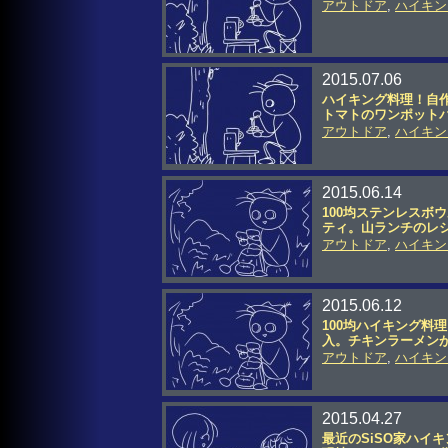
アウトドア
,
ハイキン
2015.07.06
ハイキング料理！自
トマトのワンポット
アウトドア
,
ハイキン
2015.06.14
100均ステンレスボ
ティ。山ランチのレ
アウトドア
,
ハイキン
2015.06.12
100均ハイキング料
入。チキンラーメン
アウトドア
,
ハイキン
2015.04.27
最近のSiSO家ハイ