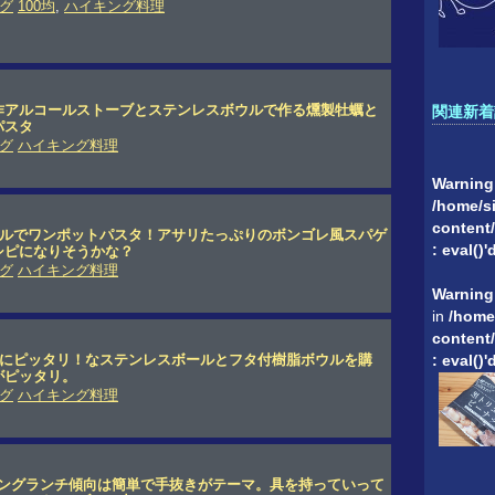
グ
100均
,
ハイキング料理
作アルコールストーブとステンレスボウルで作る燻製牡蠣と
関連新着
パスタ
グ
ハイキング料理
Warning
/home/si
content/
ウルでワンポットパスタ！アサリたっぷりのボンゴレ風スパゲ
: eval()
シピになりそうかな？
グ
ハイキング料理
Warning
in
/home
content/
理にピッタリ！なステンレスボールとフタ付樹脂ボウルを購
: eval()
がピッタリ。
グ
ハイキング料理
キングランチ傾向は簡単で手抜きがテーマ。具を持っていって