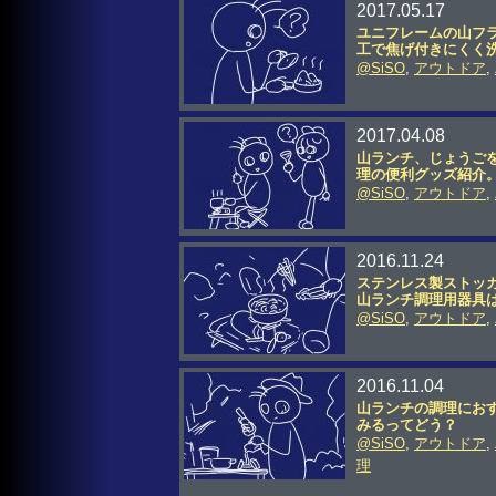
2017.05.17
ユニフレームの山フラ
工で焦げ付きにくく
@SiSO
,
アウトドア
,
2017.04.08
山ランチ、じょうご
理の便利グッズ紹介
@SiSO
,
アウトドア
,
2016.11.24
ステンレス製ストッカ
山ランチ調理用器具
@SiSO
,
アウトドア
,
2016.11.04
山ランチの調理におす
みるってどう？
@SiSO
,
アウトドア
,
理