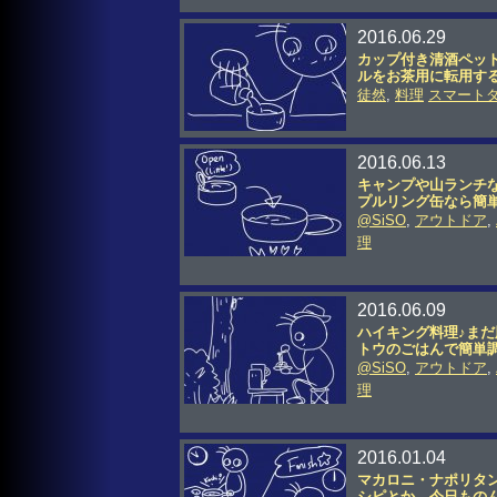
2016.06.29
カップ付き清酒ペット
ルをお茶用に転用す
徒然
,
料理
スマート
2016.06.13
キャンプや山ランチ
プルリング缶なら簡
@SiSO
,
アウトドア
,
理
2016.06.09
ハイキング料理♪ま
トウのごはんで簡単
@SiSO
,
アウトドア
,
理
2016.01.04
マカロニ・ナポリタ
シピとか。今日もの