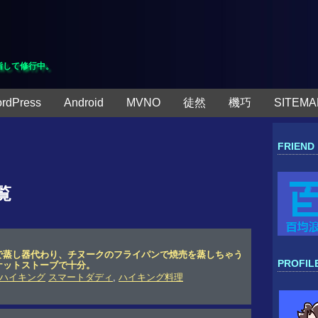
指して修行中。
rdPress
Android
MVNO
徒然
機巧
SITEMA
FRIEND
覧
で蒸し器代わり、チヌークのフライパンで焼売を蒸しちゃう
PROFIL
ポケットストーブで十分。
ハイキング
スマートダディ
,
ハイキング料理