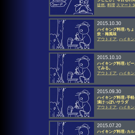
徒然
,
料理
スマート
2015.10.30
ハイキング料理♪ち
炊・梅風味
アウトドア
,
ハイキン
2015.10.10
ハイキング料理♪ビー
てみる。
アウトドア
,
ハイキン
2015.09.30
ハイキング料理♪手
漬けっぽいサラダ
アウトドア
,
ハイキン
2015.07.20
ハイキング料理♪カ