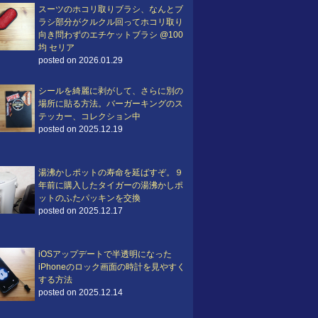
スーツのホコリ取りブラシ、なんとブ
ラシ部分がクルクル回ってホコリ取り
向き問わずのエチケットブラシ @100
均 セリア
posted on 2026.01.29
シールを綺麗に剥がして、さらに別の
場所に貼る方法。バーガーキングのス
テッカー、コレクション中
posted on 2025.12.19
湯沸かしポットの寿命を延ばすぞ。９
年前に購入したタイガーの湯沸かしポ
ットのふたパッキンを交換
posted on 2025.12.17
iOSアップデートで半透明になった
iPhoneのロック画面の時計を見やすく
する方法
posted on 2025.12.14