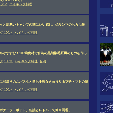
ダディ
,
ハイキング料理
ょっと肌寒いキャンプの朝にいい感じ。焼サンマのおろし雑
グ
100均
,
ハイキング料理
ルがすすむ！100均食材で台湾の黒胡椒毛豆風のものを作っ
グ
100均
,
ハイキング料理
,
台湾
軽に和風きのこパスタと超お手軽なきゅうり＆プチトマトの浅
グ
100均
,
ハイキング料理
ルボナーラ・ポテト。缶詰とレトルトで簡単調理。