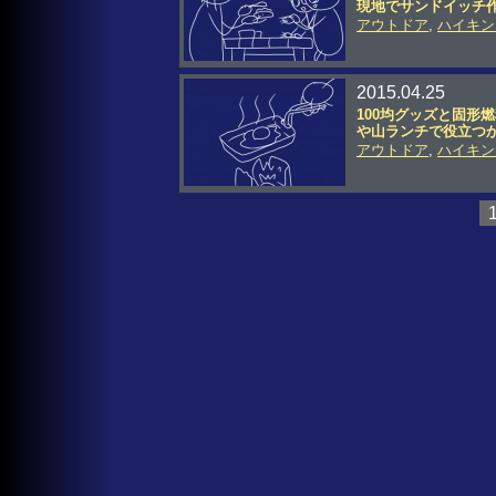
現地でサンドイッチ
アウトドア
,
ハイキン
2015.04.25
100均グッズと固形
や山ランチで役立つ
アウトドア
,
ハイキン