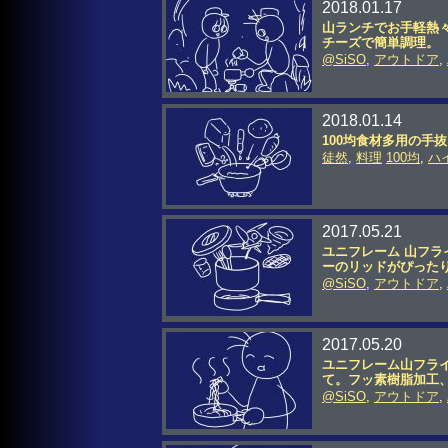
2018.01.17
山ランチでお手軽熱
チーズで簡単調理。
@SiSO
,
アウトドア
,
2018.01.14
100均食材多用の手
徒然
,
料理
100均
,
ハ
2017.05.21
ユニフレーム 山フラ
ーのリッドがぴった
@SiSO
,
アウトドア
,
2017.05.20
ユニフレーム山フライ
て。フッ素樹脂加工
@SiSO
,
アウトドア
,