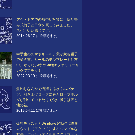
アウトドアでの熱中症対策に、折り畳
み式椅子と日傘を買ってみました。コ
スパ、いい感じです。
2014.06.17 に投稿された
中学生のスマホルール。我が家も親子
で契約書。ルールのテンプレート配布
中。守らない時はGoogleファミリーリ
ンクでブチッ！
2022.03.19 に投稿された
魚釣りなんかで活躍する水くみバケ
ツ、引き上げロープに巻きロープホル
ダが付いているだけで使い勝手は天と
地の差。
2019.04.11 に投稿された
仮想ディスクをWindows起動時に自動
マウント（アタッチ）するシンプルな
方法…バッチファイルもスクリプトフ