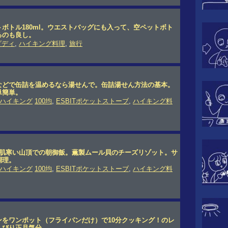
ボトル180ml。ウエストバッグにも入って、空ペットボト
るのも良し。
ダディ
,
ハイキング料理
,
旅行
などで缶詰を温めるなら湯せんで。缶詰湯せん方法の基本。
単簡単。
ハイキング
100均
,
ESBITポケットストーブ
,
ハイキング料
だ肌寒い山頂での朝御飯。薫製ムール貝のチーズリゾット。サ
調理。
ハイキング
100均
,
ESBITポケットストーブ
,
ハイキング料
ンをワンポット（フライパンだけ）で10分クッキング！のレ
んびり正月気分。