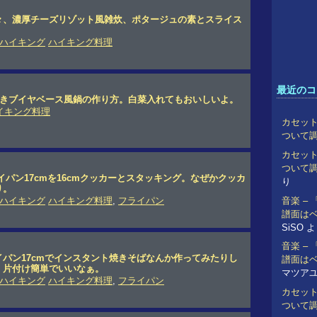
々、濃厚チーズリゾット風雑炊、ポタージュの素とスライス
ハイキング
ハイキング料理
最近のコ
抜きブイヤベース風鍋の作り方。白菜入れてもおいしいよ。
イキング料理
カセット
ついて
カセット
ついて
イパン17cmを16cmクッカーとスタッキング。なぜかクッカ
り
り。
音楽 –
ハイキング
ハイキング料理
,
フライパン
譜面は
SiSO
よ
音楽 –
パン17cmでインスタント焼きそばなんか作ってみたりし
譜面は
、片付け簡単でいいなぁ。
マツア
ハイキング
ハイキング料理
,
フライパン
カセット
ついて