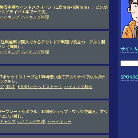
る格安中華ウインドスクリーン（135ｍｍ×650ｍｍ）、ピンが
ナスドライバ１本で一工夫。
ハイキング
ハイキング料理
なら送料無料で購入できるアウトドア料理で役立つ、アルミ製
ーン（風防）。
サイト内
ハイキング
ハイキング料理
検
索:
BITポケットストーブと100均使い捨てアルミナベでカルボナ
SPONSO
ラクチン。
グ
100均
,
ESBITポケットストーブ
,
ハイキング料理
ープレートやボウル、100均ショップ・ワッツで購入。アウ
ーにいい感じ。
キャンプ
ハイキング料理
,
バーベキュー