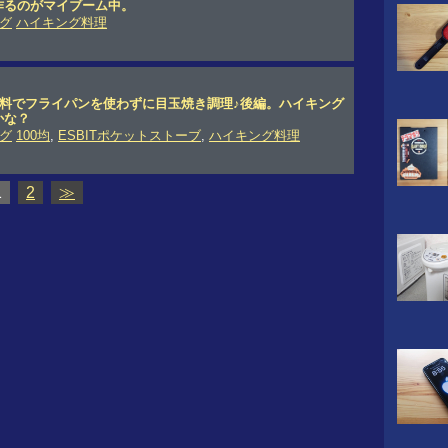
作るのがマイブーム中。
グ
ハイキング料理
燃料でフライパンを使わずに目玉焼き調理♪後編。ハイキング
かな？
グ
100均
,
ESBITポケットストーブ
,
ハイキング料理
1
2
≫