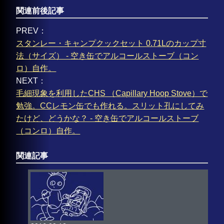
関連前後記事
PREV：
スタンレー・キャンプクックセット 0.71Lのカップ寸
法（サイズ） - 空き缶でアルコールストーブ（コン
ロ）自作。
NEXT：
毛細現象を利用したCHS （Capillary Hoop Stove）で
勉強。CCレモン缶でも作れる。スリット孔にしてみ
たけど、どうかな？ - 空き缶でアルコールストーブ
（コンロ）自作。
関連記事