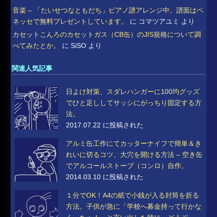
音楽 – 「たいせつなともだち」ピアノ譜アレンジ中。譜面はベ
ネッセで無料プレゼントしています。
に
コマツアユミ
より
カセットこんろのカセットガス（CB缶）のJIS規格について調
べてみたとか。
に
SiSO
より
関連人気記事
日よけ対策、スダレハンガーに100均グッズ
でひと足ししてサッシにがっちり固定する方
法。
2017.07.22 に投稿された
アルミ缶工作にてカッターナイフで簡単＆き
れいに切るコツ、大穴を開ける方法 – 空き缶
でアルコールストーブ（コンロ）自作。
2014.03.10 に投稿された
１分でOK！A4の紙で小銭が入る封筒を折る
方法。子供が急に「学校へ募金持って行かな