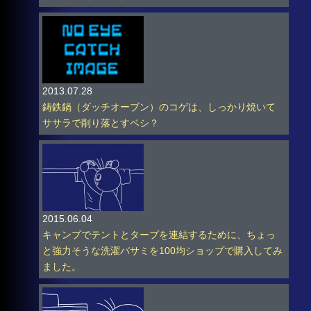
2013.07.28
鋳鉄鍋（ダッチオーブン）のコゲは、しっかり焼いて
ササラで削り落とすベシ？
2015.06.04
キャンプでテントとタープを連結するために、ちょっ
と強力そうな洗濯バサミを100均ショップで購入してみ
ました。