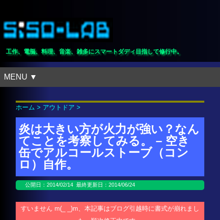
工作、電脳、料理、音楽、雑多にスマートダディ目指して修行中。
MENU ▼
ホーム
>
アウトドア
>
炎は大きい方が火力が強い？なん
てことを考察してみる。 – 空き
缶でアルコールストーブ（コン
ロ）自作。
公開日：
2014/02/14
最終更新日：2014/06/24
すいません m(_ _)m、本記事はブログ引越時に書式が崩れまし