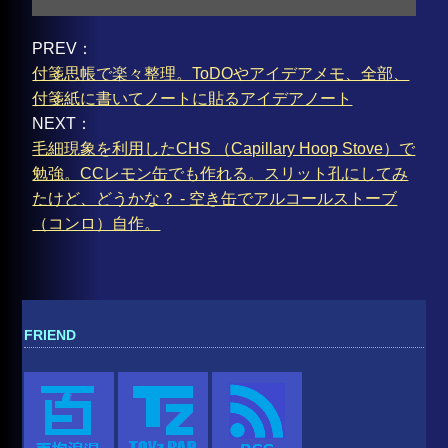
PREV：
付箋思帳で楽々整理。ToDOやアイデアメモ、全部、
付箋紙に書いてノートに貼るアイデアノート
NEXT：
毛細現象を利用したCHS （Capillary Hoop Stove）で
勉強。CCレモン缶でも作れる。スリット孔にしてみ
たけど、どうかな？ - 空き缶でアルコールストーブ
（コンロ）自作。
FRIEND