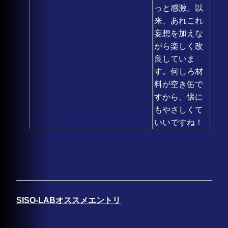
っと感激。以
来、あれこれ
妄想を加えな
がら楽しく改
良していま
す。何しろ材
料が空き缶で
すから、懐に
もやさしくて
いいですね！
SISO-LABオススメエントリ