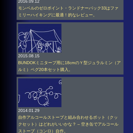
2016.09.12
モンベルのゼロポイント・ランドナーパック33はファ
ミリーハイキングに最適！的なレビュー。
2015.08.15
BUNDOKミニタープ用に18cmのＹ型ジュラルミン（ア
ルミ）ペグ20本セット購入。
2014.01.29
自作アルコールストーブと組み合わせるポット（クッ
クセット）はどれがいいかな？ – 空き缶でアルコール
ストーブ（コンロ）自作。