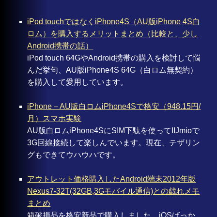
iPod touchではなくiPhone4S（AU版iPhone 4S白
ロム）を購入するメリットまとめ（比較と、少し
Android携帯の話）
iPod touch 64GやAndroid携帯の購入を検討して悩
んだ挙句、AU版iPhone4S 64G（白ロム無契約）
を購入して愛用しています。
iPhone – AU版白ロムiPhone4Sで格安（948.15円/
月）スマホ実験
AU版白ロムiPhone4SにSIM下駄を使ってIIJmioで
3G回線接続して楽しんでいます。現在、テザリン
グもできてウハウハです。
アウトレット価格購入したAndroid端末2012年版
Nexus7-32T(32GB,3Gモバイル通信)との戯れメモ
まとめ
箱破損品を格安新品で購入しました。iOSばっか