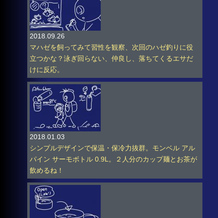
2018.09.26
マハゼを飼ってみて習性を観察、次回のハゼ釣りに役
立つかな？泳ぎ回らない、仲良し、落ちてくるエサだ
けに反応。
2018.01.03
シンプルデザインで保温・保冷力抜群。モンベル アル
パイン サーモボトル 0.9L。２人分のカップ麺とお茶が
飲めるね！