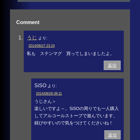
Comment
うじ
より:
2014/08/27 23:24
私も ステンマグ 買ってしまいましたよ。
返信
SiSO
より:
2014/08/28 08:11
うじさん＞
楽しいですよ～。SiSOの周りでも一人購入
してアルコールストーブで遊んでいます。
錆びやすいので気をつけてくださいね！
返信