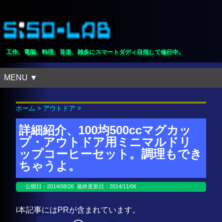
工作、電脳、料理、音楽、雑多にスマートダディ目指して修行中。
MENU ▼
ホーム
>
アウトドア
>
詳細紹介、100均500ccマグカッ
プ・アウトドア用ミニマルドリ
ップコーヒーセット。調理もでき
ちゃうよ。
公開日：
2014/08/26
最終更新日：2014/11/06
ℹ️本記事にはPRが含まれています。