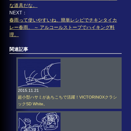
な道具だな。
NEXT：
春雨って使いやすいね、簡単レシピでチキンタイカ
レー春雨。 ～ アルコールストーブでハイキング料
理。
関連記事
2015.11.21
超小型ハサミがあちこちで活躍！VICTORINOXクラシ
ックSD White。