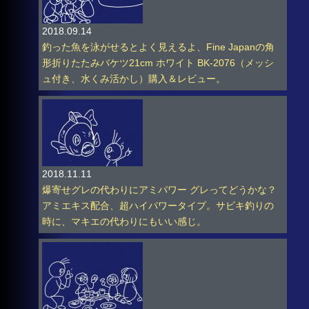
2018.09.14
釣った魚を泳がせるとよく見えるよ、Fine Japanの角
形折りたたみバケツ21cm ホワイト BK-2076（メッシ
ュ付き、水くみ活かし）購入＆レビュー。
2018.11.11
爆寄せグレの代わりにアミパワー グレってどうかな？
アミエキス配合、超ハイパワータイプ。サビキ釣りの
時に、マキエの代わりにもいい感じ。