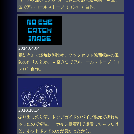
コールを注いで火をつけてみたら超高速燃焼！ – 空き
缶でアルコールストーブ（コンロ）自作。
2014.04.04
風防有無で燃焼状態比較。クックセット隙間収納の風
防の作り方とか。 – 空き缶でアルコールストーブ（コ
ンロ）自作。
2018.10.14
振り出し釣り竿、トップガイドのパイプ根元で折れち
ゃったので修理。エポキシ接着剤で接着しちゃったけ
ど、ホットボンドの方が良かったかな。