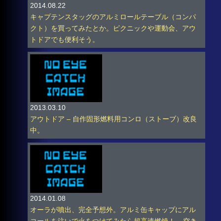
2014.08.22
キャプテンスタッグのアルミロールテーブル（コンパ
クト）を買ってみたとか。ピクニックや運動会、アウ
トドアでも便利そう。
2013.03.10
アウトドア – 自作固形燃料用コンロ（ストーブ）改良
中。
2014.01.08
オーラが噴出、完全予想外。アルミ缶キャップにアル