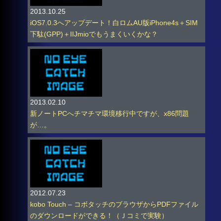
2013.10.25
iOS7.0.3へアップデート！白ロムAU版iPhone4s＋SIM
下駄(GPP)＋IIJmioでもうまくいくかな？
2013.02.10
新ノートPCへチマチマ環境移行中ですが、x86問題
が…。
2012.07.23
kobo Touch – コボタッチのブラウザからPDFファイル
のダウンロードができる！（Ｊコミで実験）