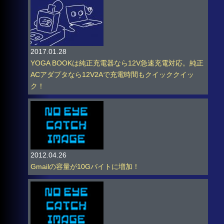
2017.01.28
YOGA BOOKは純正充電器なら12V急速充電対応。純正
ACアダプタなら12V2Aで充電時間もクイッククイッ
ク！
2012.04.26
Gmailの容量が10Gバイトに増加！