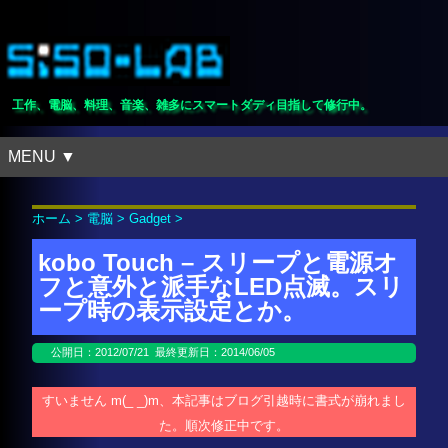
工作、電脳、料理、音楽、雑多にスマートダディ目指して修行中。
MENU ▼
ホーム
>
電脳
>
Gadget
>
kobo Touch – スリープと電源オ
フと意外と派手なLED点滅。スリ
ープ時の表示設定とか。
公開日：
2012/07/21
最終更新日：2014/06/05
すいません m(_ _)m、本記事はブログ引越時に書式が崩れまし
た。順次修正中です。