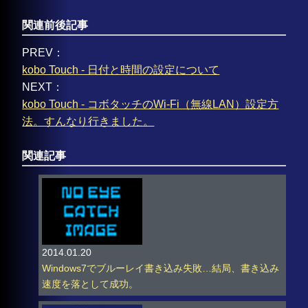
関連前後記事
PREV：
kobo Touch - 日付と時間の設定について
NEXT：
kobo Touch - コボタッチのWi-Fi（無線LAN）設定方
法。すんなり行きました。
関連記事
2014.01.20
Windows7でブルーレイ書き込み失敗…結局、書き込み
速度を落として成功。