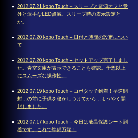
2012.07.21 kobo Touch – スリープと電源オフと意
外と派手なLED点滅。スリープ時の表示設定と
か。
2012.07.20 kobo Touch – 日付と時間の設定につい
て
2012.07.20 kobo Touch – セットアップ完了しまし
た。青空文庫が表示できることを確認。予想以上
にスムーズな操作性。
2012.07.19 kobo Touch – コボタッチ到着！早速開
封…の前に子供を寝かしつけてから…ようやく開
封しました。
2012.07.17 kobo Touch – 今日は液晶保護シート到
着です。これで準備万端！