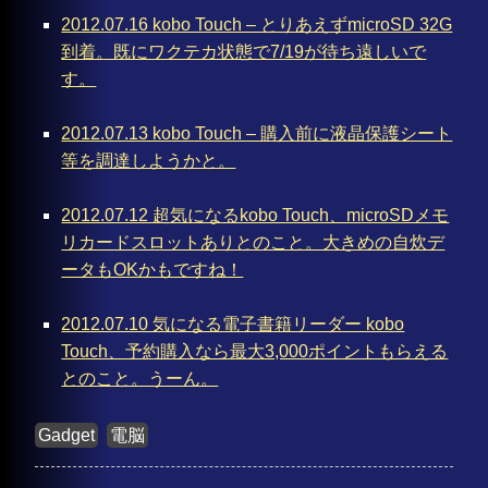
2012.07.16 kobo Touch – とりあえずmicroSD 32G
到着。既にワクテカ状態で7/19が待ち遠しいで
す。
2012.07.13 kobo Touch – 購入前に液晶保護シート
等を調達しようかと。
2012.07.12 超気になるkobo Touch、microSDメモ
リカードスロットありとのこと。大きめの自炊デ
ータもOKかもですね！
2012.07.10 気になる電子書籍リーダー kobo
Touch、予約購入なら最大3,000ポイントもらえる
とのこと。うーん。
Gadget
電脳