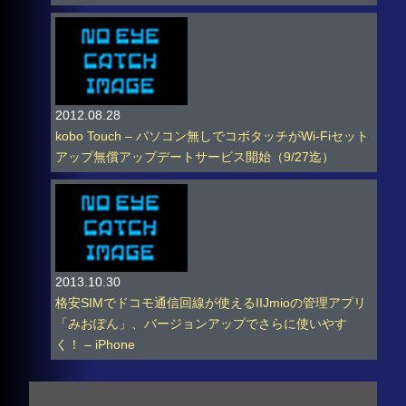
2012.08.28
kobo Touch – パソコン無しでコボタッチがWi-Fiセット
アップ無償アップデートサービス開始（9/27迄）
2013.10.30
格安SIMでドコモ通信回線が使えるIIJmioの管理アプリ
「みおぽん」、バージョンアップでさらに使いやす
く！ – iPhone