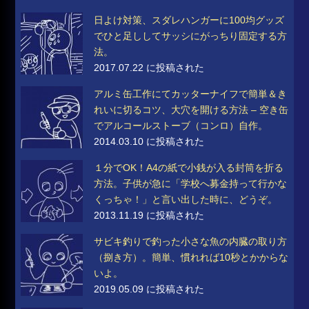
日よけ対策、スダレハンガーに100均グッズ
でひと足ししてサッシにがっちり固定する方
法。
2017.07.22 に投稿された
アルミ缶工作にてカッターナイフで簡単＆き
れいに切るコツ、大穴を開ける方法 – 空き缶
でアルコールストーブ（コンロ）自作。
2014.03.10 に投稿された
１分でOK！A4の紙で小銭が入る封筒を折る
方法。子供が急に「学校へ募金持って行かな
くっちゃ！」と言い出した時に、どうぞ。
2013.11.19 に投稿された
サビキ釣りで釣った小さな魚の内臓の取り方
（捌き方）。簡単、慣れれば10秒とかからな
いよ。
2019.05.09 に投稿された