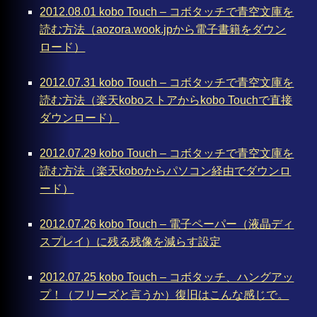
2012.08.01 kobo Touch – コボタッチで青空文庫を
読む方法（aozora.wook.jpから電子書籍をダウン
ロード）
2012.07.31 kobo Touch – コボタッチで青空文庫を
読む方法（楽天koboストアからkobo Touchで直接
ダウンロード）
2012.07.29 kobo Touch – コボタッチで青空文庫を
読む方法（楽天koboからパソコン経由でダウンロ
ード）
2012.07.26 kobo Touch – 電子ペーパー（液晶ディ
スプレイ）に残る残像を減らす設定
2012.07.25 kobo Touch – コボタッチ、ハングアッ
プ！（フリーズと言うか）復旧はこんな感じで。