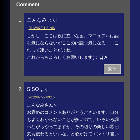
Comment
こんなみ
より:
2012/07/21 21:06
しかし、ここは役に立つなぁ。マニュアルは読
む気にならないがここのは読む気になる。、こ
れって凄いことだよね。
これからもよろしくお願いします(；´Д`A
返信
SiSO
より:
2012/07/22 09:15
こんなみさん＞
お褒めのコメントありがとうございます。自分
もよくわからないことが多いので、いろいろ調
べながらやってますが、その辺りの楽しい雰囲
気も伝わるといいな、と心がけてエントリ書い