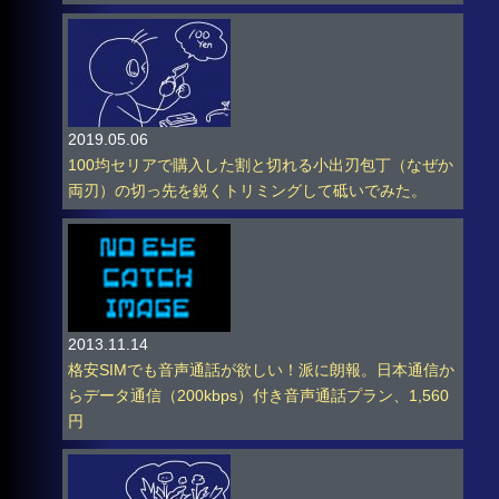
2019.05.06
100均セリアで購入した割と切れる小出刃包丁（なぜか
両刃）の切っ先を鋭くトリミングして砥いでみた。
2013.11.14
格安SIMでも音声通話が欲しい！派に朗報。日本通信か
らデータ通信（200kbps）付き音声通話プラン、1,560
円