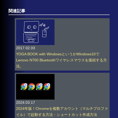
関連記事
2017.02.03
YOGA BOOK with WindowsというかWindows10で
Lenovo N700 Bluetoothワイヤレスマウスを接続する方
法。
2024.03.17
2024年版！Chromeを複数アカウント（マルチプロファ
イル）で起動する方法・ショートカット作成方法