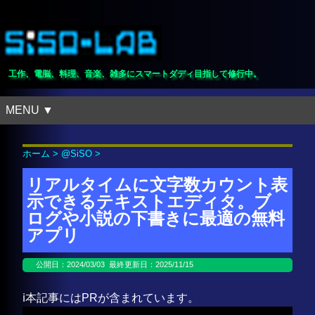
工作、電脳、料理、音楽、雑多にスマートダディ目指して修行中。
MENU ▼
ホーム
>
@SiSO
>
リアルタイムに文字数カウント表
示できるテキストエディタ。ブ
ログや小説の下書きに最適の無料
アプリ
公開日：
2024/03/03
最終更新日：2025/11/15
ℹ️本記事にはPRが含まれています。