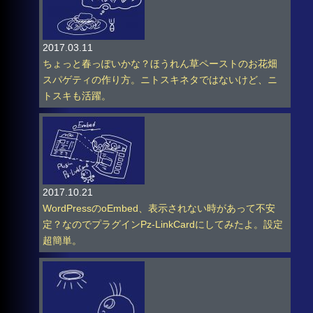
2017.03.11
ちょっと春っぽいかな？ほうれん草ペーストのお花畑
スパゲティの作り方。ニトスキネタではないけど、ニ
トスキも活躍。
2017.10.21
WordPressのoEmbed、表示されない時があって不安
定？なのでプラグインPz-LinkCardにしてみたよ。設定
超簡単。