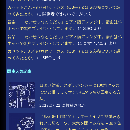
カセットこんろのカセットガス（CB缶）のJIS規格について調
べてみたとか。
に
関係者ではないですが
より
音楽 – 「たいせつなともだち」ピアノ譜アレンジ中。譜面はベ
ネッセで無料プレゼントしています。
に
SiSO
より
音楽 – 「たいせつなともだち」ピアノ譜アレンジ中。譜面はベ
ネッセで無料プレゼントしています。
に
コマツアユミ
より
カセットこんろのカセットガス（CB缶）のJIS規格について調
べてみたとか。
に
SiSO
より
関連人気記事
日よけ対策、スダレハンガーに100均グッズ
でひと足ししてサッシにがっちり固定する方
法。
2017.07.22 に投稿された
アルミ缶工作にてカッターナイフで簡単＆き
れいに切るコツ、大穴を開ける方法 – 空き缶
でアルコールストーブ（コンロ）自作。