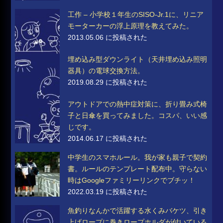
工作 – 小学校１年生のSISO-Jr.1に、リニア
モーターカーの浮上原理を教えてみた。
2013.05.06 に投稿された
埋め込み型ダウンライト（天井埋め込み照明
器具）の電球交換方法。
2019.08.29 に投稿された
アウトドアでの熱中症対策に、折り畳み式椅
子と日傘を買ってみました。コスパ、いい感
じです。
2014.06.17 に投稿された
中学生のスマホルール。我が家も親子で契約
書。ルールのテンプレート配布中。守らない
時はGoogleファミリーリンクでブチッ！
2022.03.19 に投稿された
魚釣りなんかで活躍する水くみバケツ、引き
上げロープに巻きロープホルダが付いている