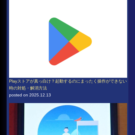
Playストアが真っ白け？起動するのにまったく操作ができない
時の対処・解消方法
posted on 2025.12.13