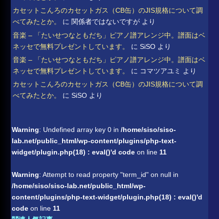
カセットこんろのカセットガス（CB缶）のJIS規格について調
べてみたとか。
に
関係者ではないですが
より
音楽 – 「たいせつなともだち」ピアノ譜アレンジ中。譜面はベ
ネッセで無料プレゼントしています。
に
SiSO
より
音楽 – 「たいせつなともだち」ピアノ譜アレンジ中。譜面はベ
ネッセで無料プレゼントしています。
に
コマツアユミ
より
カセットこんろのカセットガス（CB缶）のJIS規格について調
べてみたとか。
に
SiSO
より
Warning
: Undefined array key 0 in
/home/siso/siso-
lab.net/public_html/wp-content/plugins/php-text-
widget/plugin.php(18) : eval()'d code
on line
11
Warning
: Attempt to read property "term_id" on null in
/home/siso/siso-lab.net/public_html/wp-
content/plugins/php-text-widget/plugin.php(18) : eval()'d
code
on line
11