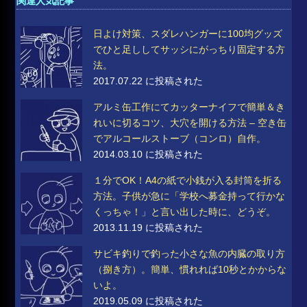
関連人気記事
日よけ対策、スダレハンガーに100均グッズ
でひと足ししてサッシにがっちり固定する方
法。
2017.07.22 に投稿された
アルミ缶工作にてカッターナイフで簡単＆き
れいに切るコツ、大穴を開ける方法 – 空き缶
でアルコールストーブ（コンロ）自作。
2014.03.10 に投稿された
１分でOK！A4の紙で小銭が入る封筒を折る
方法。子供が急に「学校へ募金持って行かな
くっちゃ！」と言い出した時に、どうぞ。
2013.11.19 に投稿された
サビキ釣りで釣った小さな魚の内臓の取り方
（捌き方）。簡単、慣れれば10秒とかからな
いよ。
2019.05.09 に投稿された