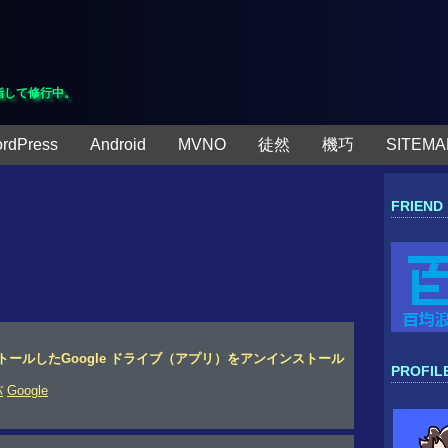
指して修行中。
rdPress
Android
MVNO
徒然
機巧
SITEMA
FRIEND
ンストールしたGoogle ドライブ（アプリ）をアンインストール
PROFIL
バ
Google