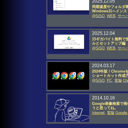
2025.12.05
同期速度やフォルダ構
Windows11へイ
@SiSO
,
WEB
,
サー
2025.12.04
15ギガバイト無料で使
ルとセットアップ編
@SiSO
,
WEB
,
サー
2024.03.17
2024年版！Chr
ショートカット作成
@SiSO
,
PC
,
電脳
Ch
2014.10.16
Google画像検索で
うと思ってね。
Internet
,
電脳
Google