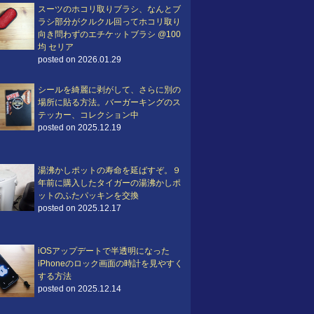
スーツのホコリ取りブラシ、なんとブ
ラシ部分がクルクル回ってホコリ取り
向き問わずのエチケットブラシ @100
均 セリア
posted on 2026.01.29
シールを綺麗に剥がして、さらに別の
場所に貼る方法。バーガーキングのス
テッカー、コレクション中
posted on 2025.12.19
湯沸かしポットの寿命を延ばすぞ。９
年前に購入したタイガーの湯沸かしポ
ットのふたパッキンを交換
posted on 2025.12.17
iOSアップデートで半透明になった
iPhoneのロック画面の時計を見やすく
する方法
posted on 2025.12.14