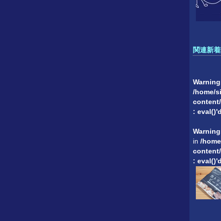
関連新着
Warning
/home/si
content/
: eval()
Warning
in
/home
content/
: eval()