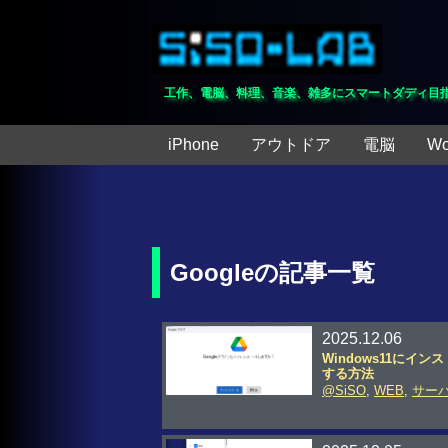
工作、電脳、料理、音楽、雑多にスマートダディ目
iPhone
アウトドア
電脳
Wo
Googleの記事一覧
2025.12.06
Windows11にイ
する方法
@SiSO
,
WEB
,
サー