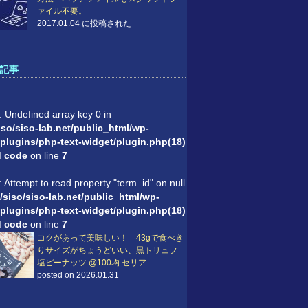
ァイル不要。
2017.01.04 に投稿された
記事
: Undefined array key 0 in
so/siso-lab.net/public_html/wp-
plugins/php-text-widget/plugin.php(18)
'd code
on line
7
: Attempt to read property "term_id" on null
/siso/siso-lab.net/public_html/wp-
plugins/php-text-widget/plugin.php(18)
'd code
on line
7
コクがあって美味しい！ 43gで食べき
りサイズがちょうどいい、黒トリュフ
塩ピーナッツ @100均 セリア
posted on 2026.01.31