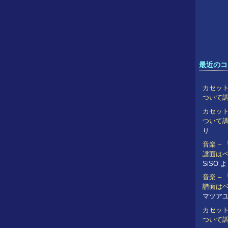
最近のコ
カセット
ついて
カセット
ついて
り
音楽 –
譜面は
SiSO
よ
音楽 –
譜面は
マツア
カセット
ついて