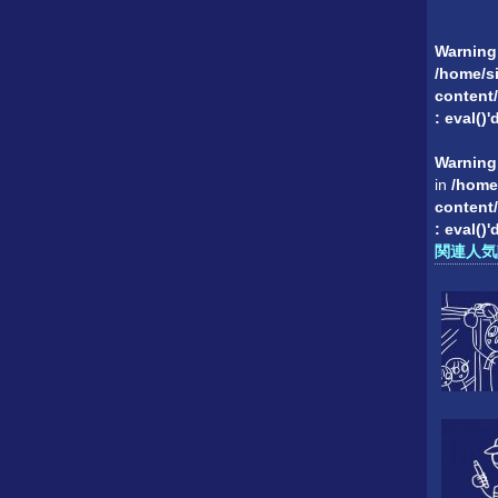
Warning
/home/si
content/
: eval()
Warning
in
/home
content/
: eval()
関連人気