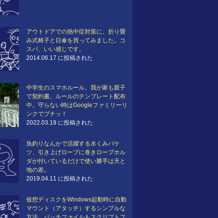
アウトドアでの熱中症対策に、折り畳
み式椅子と日傘を買ってみました。コ
スパ、いい感じです。
2014.06.17 に投稿された
中学生のスマホルール。我が家も親子
で契約書。ルールのテンプレート配布
中。守らない時はGoogleファミリーリ
ンクでブチッ！
2022.03.19 に投稿された
魚釣りなんかで活躍する水くみバケ
ツ、引き上げロープに巻きロープホル
ダが付いているだけで使い勝手は天と
地の差。
2019.04.11 に投稿された
仮想ディスクをWindows起動時に自動
マウント（アタッチ）するシンプルな
方法…バッチファイルもスクリプトフ