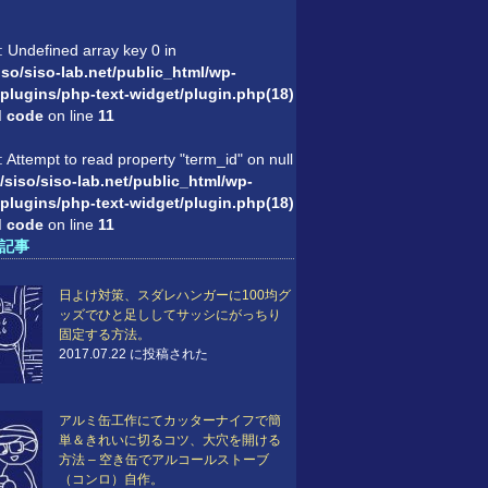
: Undefined array key 0 in
so/siso-lab.net/public_html/wp-
plugins/php-text-widget/plugin.php(18)
'd code
on line
11
: Attempt to read property "term_id" on null
/siso/siso-lab.net/public_html/wp-
plugins/php-text-widget/plugin.php(18)
'd code
on line
11
記事
日よけ対策、スダレハンガーに100均グ
ッズでひと足ししてサッシにがっちり
固定する方法。
2017.07.22 に投稿された
アルミ缶工作にてカッターナイフで簡
単＆きれいに切るコツ、大穴を開ける
方法 – 空き缶でアルコールストーブ
（コンロ）自作。