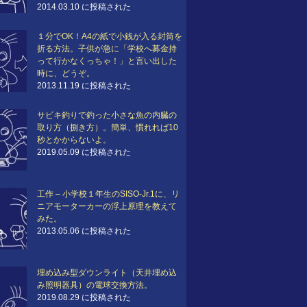
2014.03.10 に投稿された
１分でOK！A4の紙で小銭が入る封筒を
折る方法。子供が急に「学校へ募金持
って行かなくっちゃ！」と言い出した
時に、どうぞ。
2013.11.19 に投稿された
サビキ釣りで釣った小さな魚の内臓の
取り方（捌き方）。簡単、慣れれば10
秒とかからないよ。
2019.05.09 に投稿された
工作 – 小学校１年生のSISO-Jr.1に、リ
ニアモーターカーの浮上原理を教えて
みた。
2013.05.06 に投稿された
埋め込み型ダウンライト（天井埋め込
み照明器具）の電球交換方法。
2019.08.29 に投稿された