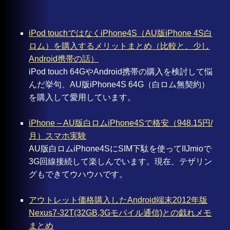
iPod touchではなくiPhone4S（AU版iPhone 4S白
ロム）を購入するメリットまとめ（比較と、少し
Android携帯の話）
iPod touch 64GやAndroid携帯の購入を検討して悩
んだ挙句、AU版iPhone4S 64G（白ロム無契約）
を購入して愛用しています。
iPhone – AU版白ロムiPhone4Sで格安（948.15円/
月）スマホ実験
AU版白ロムiPhone4SにSIM下駄を使ってIIJmioで
3G回線接続して楽しんでいます。現在、テザリン
グもできてウハウハです。
アウトレット価格購入したAndroid端末2012年版
Nexus7-32T(32GB,3Gモバイル通信)との戯れメモ
まとめ