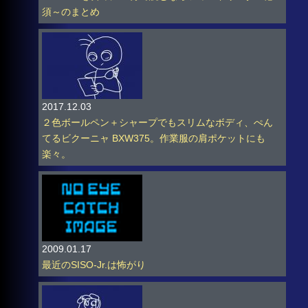
須～のまとめ
2017.12.03
２色ボールペン＋シャープでもスリムなボディ、ぺん
てるビクーニャ BXW375。作業服の肩ポケットにも
楽々。
2009.01.17
最近のSISO-Jr.は怖がり