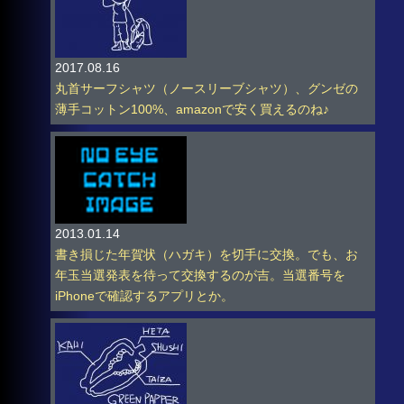
2017.08.16
丸首サーフシャツ（ノースリーブシャツ）、グンゼの
薄手コットン100%、amazonで安く買えるのね♪
2013.01.14
書き損じた年賀状（ハガキ）を切手に交換。でも、お
年玉当選発表を待って交換するのが吉。当選番号を
iPhoneで確認するアプリとか。