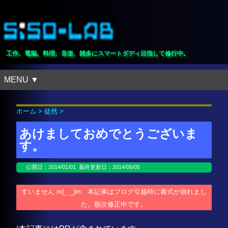
工作、電脳、料理、音楽、雑多にスマートダディ目指して修行中。
MENU ▼
ホーム
>
徒然
>
あけましておめでとうございま
す。
公開日：
2014/01/01
最終更新日：2014/06/05
すいません m(_ _)m、本記事はブログ引越時に書式が崩れまし
た。順次修正中です。