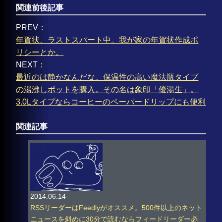
関連前後記事
PREV：
年賀状、ラストスパート中。我が家の年賀状作成ポ
リシーとか。
NEXT：
最近のは静かなんだな。保温性の高い魔法瓶タイプ
の湯沸しポットを購入。その名は象印「優湯生」。
3.0Lタイプならコーヒーのペーパードリップにも便利
関連記事
2014.06.14
RSSリーダーはFeedlyがオススメ。500件以上のネット
ニュースを斜めに30分で読むならフィードリーダー必