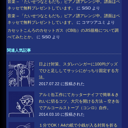
音楽 – 「たいせつなともだち」ピアノ譜アレンジ中。譜面はベ
ネッセで無料プレゼントしています。
に
SiSO
より
音楽 – 「たいせつなともだち」ピアノ譜アレンジ中。譜面はベ
ネッセで無料プレゼントしています。
に
コマツアユミ
より
カセットこんろのカセットガス（CB缶）のJIS規格について調
べてみたとか。
に
SiSO
より
関連人気記事
日よけ対策、スダレハンガーに100均グッズ
でひと足ししてサッシにがっちり固定する方
法。
2017.07.22 に投稿された
アルミ缶工作にてカッターナイフで簡単＆き
れいに切るコツ、大穴を開ける方法 – 空き缶
でアルコールストーブ（コンロ）自作。
2014.03.10 に投稿された
１分でOK！A4の紙で小銭が入る封筒を折る