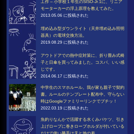
工作 – 小学校１年生のSISO-Jr.1に、リニア
モーターカーの浮上原理を教えてみた。
2013.05.06 に投稿された
埋め込み型ダウンライト（天井埋め込み照明
器具）の電球交換方法。
2019.08.29 に投稿された
アウトドアでの熱中症対策に、折り畳み式椅
子と日傘を買ってみました。コスパ、いい感
じです。
2014.06.17 に投稿された
中学生のスマホルール。我が家も親子で契約
書。ルールのテンプレート配布中。守らない
時はGoogleファミリーリンクでブチッ！
2022.03.19 に投稿された
魚釣りなんかで活躍する水くみバケツ、引き
上げロープに巻きロープホルダが付いている
だけで使い勝手は天と地の差。