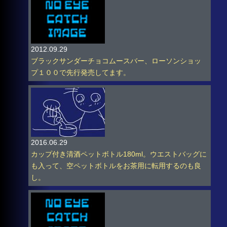
2012.09.29
ブラックサンダーチョコムースバー、ローソンショッ
プ１００で先行発売してます。
2016.06.29
カップ付き清酒ペットボトル180ml。ウエストバッグに
も入って、空ペットボトルをお茶用に転用するのも良
し。