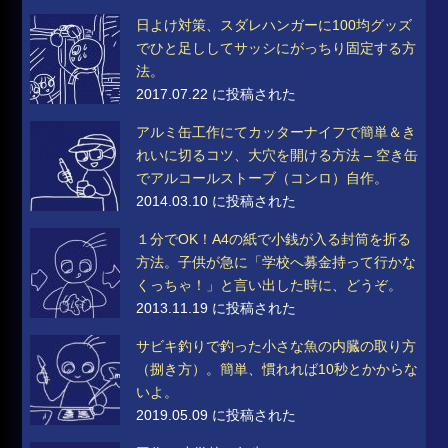
日よけ対策、スダレハンガーに100均グッズ
でひと足ししてサッシにがっちり固定する方
法。
2017.07.22 に投稿された
アルミ缶工作にてカッターナイフで簡単＆き
れいに切るコツ、大穴を開ける方法 – 空き缶
でアルコールストーブ（コンロ）自作。
2014.03.10 に投稿された
１分でOK！A4の紙で小銭が入る封筒を折る
方法。子供が急に「学校へ募金持って行かな
くっちゃ！」と言い出した時に、どうぞ。
2013.11.19 に投稿された
サビキ釣りで釣った小さな魚の内臓の取り方
（捌き方）。簡単、慣れれば10秒とかからな
いよ。
2019.05.09 に投稿された