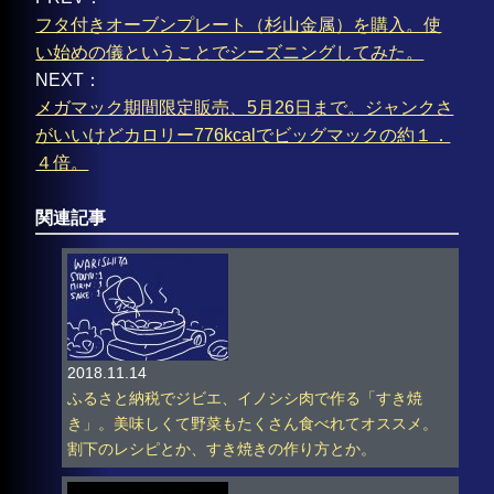
フタ付きオーブンプレート（杉山金属）を購入。使
い始めの儀ということでシーズニングしてみた。
NEXT：
メガマック期間限定販売、5月26日まで。ジャンクさ
がいいけどカロリー776kcalでビッグマックの約１．
４倍。
関連記事
2018.11.14
ふるさと納税でジビエ、イノシシ肉で作る「すき焼
き」。美味しくて野菜もたくさん食べれてオススメ。
割下のレシピとか、すき焼きの作り方とか。