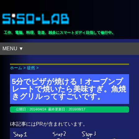
工作、電脳、料理、音楽、雑多にスマートダディ目指して修行中。
MENU ▼
ホーム
>
徒然
>
5分でピザが焼ける！オーブンプ
レートで焼いたら美味すぎ。魚焼
きグリルってすごいです。
公開日：
2014/04/24
最終更新日：2016/08/17
ℹ️本記事にはPRが含まれています。