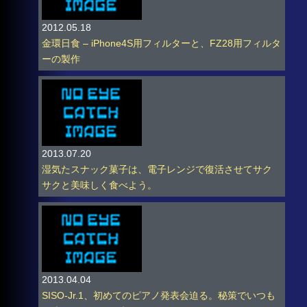
2012.05.18
金環日食 – iPhone4S用フィルターと、FZ28用フィルタ
ーの製作
2013.07.20
湿気たスナック菓子は、電子レンジで復活させてサク
サクと美味しく食べよう。
2013.04.04
SISO-Jr.1、初めてのピアノ発表会迫る。秘策でいつも