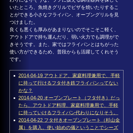
いたところ、魚焼きグリルでピザを焼いたりするこ
とができる小さなフライパン、オーブングリルを見
つけました。
良くも悪くも厚みがあまりないのでそこそこ軽く、
アウトドアで持ち運んだり、弱い火力でも調理がで
きそうです。また、家ではフライパンとはちがった
使い方ができるため、普段からも活躍してくれそう
です。
2014-04-19 アウトドア、家庭料理兼用で、手軽
に持って行けるフタ付き鉄フライパンってない
かな？
2014-04-20 オーブンプレート（フタ付き）だっ
たら、アウトドア料理、家庭料理兼用で、手軽
に持っていけるフライパン代わりになりそう。
2014-04-22 フタ付きオーブンプレート（杉山金
属）を購入。使い始めの儀ということでシーズ