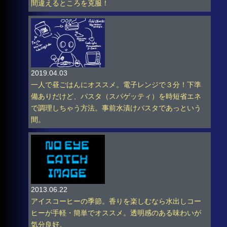
間違えるところを克服！
2019.04.03
一人で昼ごはんにオススメ。電子レンジで３分！下準
備ありだけど、パスタ（スパゲッティ）を時短省エネ
で調理しちゃう方法。事前水漬けパスタであっという
間。
2013.06.22
アイスコーヒーの季節。香りを楽しむなら水出しコー
ヒーが手軽・簡単でオススメ。透明感のある味わいが
気分良好。