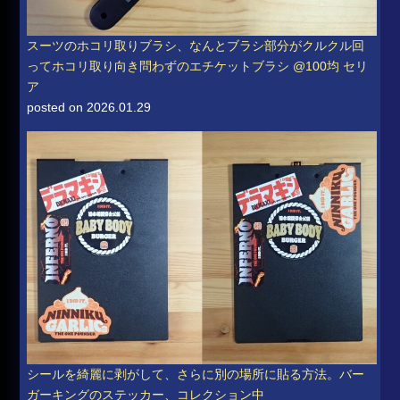
スーツのホコリ取りブラシ、なんとブラシ部分がクルクル回
ってホコリ取り向き問わずのエチケットブラシ @100均 セリ
ア
posted on 2026.01.29
シールを綺麗に剥がして、さらに別の場所に貼る方法。バー
ガーキングのステッカー、コレクション中