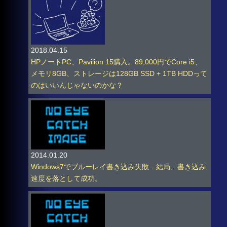
2018.04.15
HPノートPC、Pavilion 15購入。89,000円でCore i5、
メモリ8GB、ストレージは128GB SSD + 1TB HDDって
のはいいんじゃないのかな？
2014.01.20
Windows7でブルーレイ書き込み失敗…結局、書き込み
速度を落として成功。