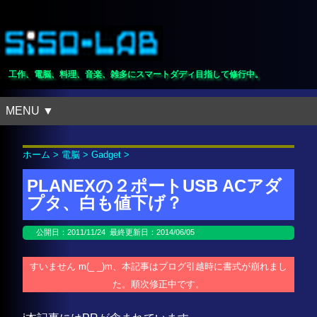
工作、電脳、料理、音楽、雑多にスマートダディ目指して修行中。
MENU ▼
ホーム
>
電脳
>
Gadget
>
PLANEXの２ポートUSB ACアダ
プタ、白も値下げ？
公開日：
2011/11/24
最終更新日：2014/06/05
すいません m(_ _)m、本記事はブログ引越時に書式が崩れまし
た。順次修正中です。