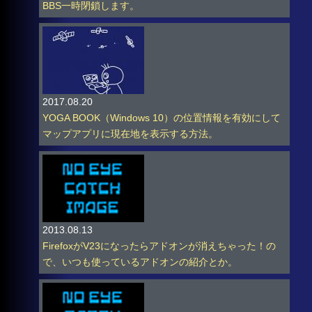
BBS一時閉鎖します。
2017.08.20
YOGA BOOK（Windows 10）の位置情報を有効にして
マップアプリに現在地を表示する方法。
2013.08.13
FirefoxがV23になったらアドオンが消えちゃった！の
で、いつも使っているアドオンの紹介とか。