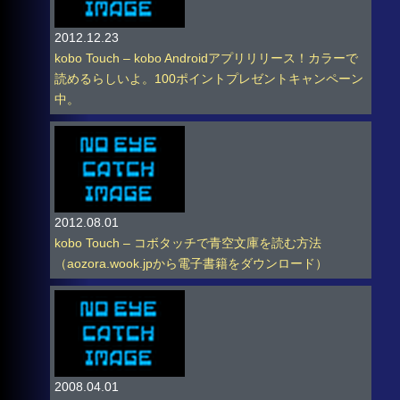
2012.12.23
kobo Touch – kobo Androidアプリリリース！カラーで
読めるらしいよ。100ポイントプレゼントキャンペーン
中。
2012.08.01
kobo Touch – コボタッチで青空文庫を読む方法
（aozora.wook.jpから電子書籍をダウンロード）
2008.04.01