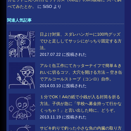
べてみたとか。
に
SiSO
より
関連人気記事
日よけ対策、スダレハンガーに100均グッズ
でひと足ししてサッシにがっちり固定する方
法。
2017.07.22 に投稿された
アルミ缶工作にてカッターナイフで簡単＆き
れいに切るコツ、大穴を開ける方法 – 空き缶
でアルコールストーブ（コンロ）自作。
2014.03.10 に投稿された
１分でOK！A4の紙で小銭が入る封筒を折る
方法。子供が急に「学校へ募金持って行かな
くっちゃ！」と言い出した時に、どうぞ。
2013.11.19 に投稿された
サビキ釣りで釣った小さな魚の内臓の取り方