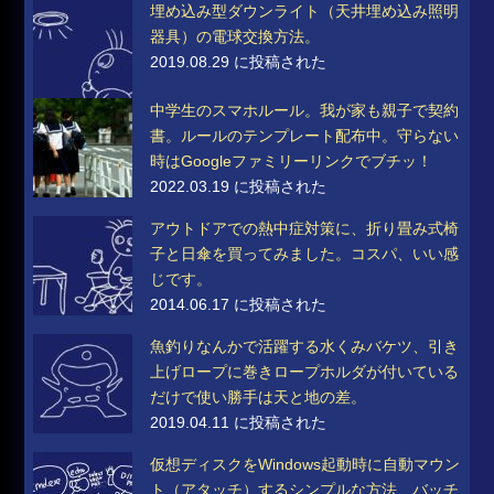
埋め込み型ダウンライト（天井埋め込み照明
器具）の電球交換方法。
2019.08.29 に投稿された
中学生のスマホルール。我が家も親子で契約
書。ルールのテンプレート配布中。守らない
時はGoogleファミリーリンクでブチッ！
2022.03.19 に投稿された
アウトドアでの熱中症対策に、折り畳み式椅
子と日傘を買ってみました。コスパ、いい感
じです。
2014.06.17 に投稿された
魚釣りなんかで活躍する水くみバケツ、引き
上げロープに巻きロープホルダが付いている
だけで使い勝手は天と地の差。
2019.04.11 に投稿された
仮想ディスクをWindows起動時に自動マウン
ト（アタッチ）するシンプルな方法…バッチ