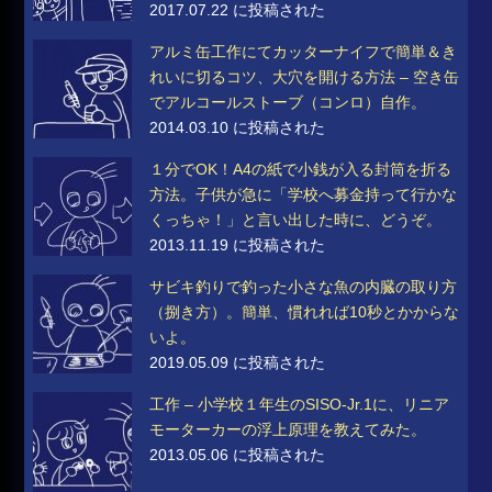
2017.07.22 に投稿された
アルミ缶工作にてカッターナイフで簡単＆き
れいに切るコツ、大穴を開ける方法 – 空き缶
でアルコールストーブ（コンロ）自作。
2014.03.10 に投稿された
１分でOK！A4の紙で小銭が入る封筒を折る
方法。子供が急に「学校へ募金持って行かな
くっちゃ！」と言い出した時に、どうぞ。
2013.11.19 に投稿された
サビキ釣りで釣った小さな魚の内臓の取り方
（捌き方）。簡単、慣れれば10秒とかからな
いよ。
2019.05.09 に投稿された
工作 – 小学校１年生のSISO-Jr.1に、リニア
モーターカーの浮上原理を教えてみた。
2013.05.06 に投稿された