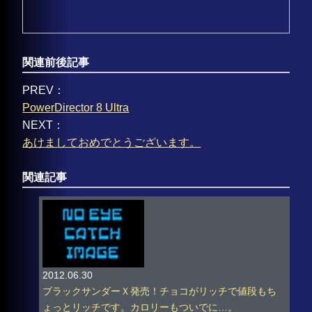
関連前後記事
PREV：
PowerDirector 8 Ultra
NEXT：
あけましておめでとうございます。
関連記事
2012.06.30
ブラックサンダーＸ発売！チョコがリッチで値段もち
ょっとリッチです。カロリーもついでに…。