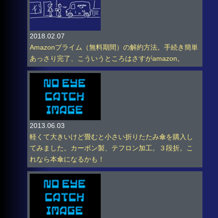
2018.02.07
Amazonプライム（無料期間）の解約方法。手続き簡単
あっさり完了、こういうところはさすがamazon。
2013.06.03
軽くて大きいけど畳むと小さい折りたたみ傘を購入し
てみました。カーボン製、テフロン加工。３段折。こ
れなら本傘になるかも！