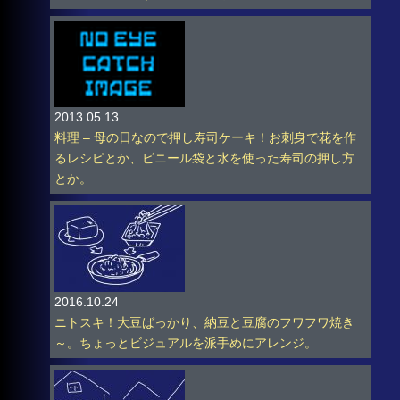
2013.05.13
料理 – 母の日なので押し寿司ケーキ！お刺身で花を作
るレシピとか、ビニール袋と水を使った寿司の押し方
とか。
2016.10.24
ニトスキ！大豆ばっかり、納豆と豆腐のフワフワ焼き
～。ちょっとビジュアルを派手めにアレンジ。