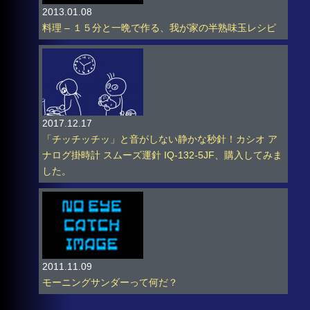
2013.01.08
料理 – １５分と一晩で作る、我が家の半熟味玉レシピ
2017.12.17
「チッチッチッ」と音がしない静かな秒針！カシオ ア
ナログ掛時計 スムーズ運針 IQ-132-5JF、購入してみま
した。
2011.11.09
モーニングサンダーって何だ？