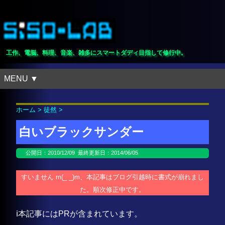
工作、電脳、料理、音楽、雑多にスマートダディ目指して修行中。
MENU ▼
ホーム
>
徒然
>
白いブラックサンダー
公開日：
2010/12/09
最終更新日：2014/06/05
すいません m(_ _)m、本記事はブログ引越時に書式が崩れまし
た。順次修正中です。
ℹ️本記事にはPRが含まれています。