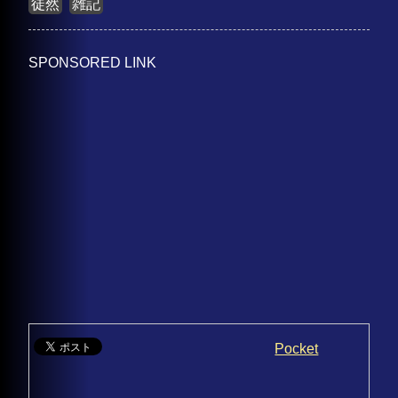
徒然
雑記
SPONSORED LINK
Pocket