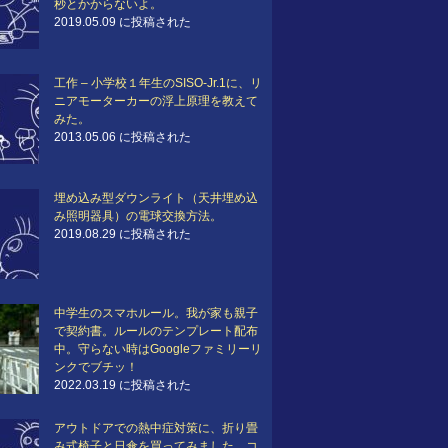
秒とかからないよ。
2019.05.09 に投稿された
工作 – 小学校１年生のSISO-Jr.1に、リ
ニアモーターカーの浮上原理を教えて
みた。
2013.05.06 に投稿された
埋め込み型ダウンライト（天井埋め込
み照明器具）の電球交換方法。
2019.08.29 に投稿された
中学生のスマホルール。我が家も親子
で契約書。ルールのテンプレート配布
中。守らない時はGoogleファミリーリ
ンクでブチッ！
2022.03.19 に投稿された
アウトドアでの熱中症対策に、折り畳
み式椅子と日傘を買ってみました。コ