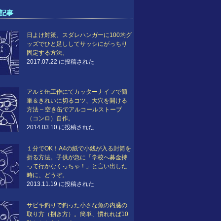
記事
日よけ対策、スダレハンガーに100均グ
ッズでひと足ししてサッシにがっちり
固定する方法。
2017.07.22 に投稿された
アルミ缶工作にてカッターナイフで簡
単＆きれいに切るコツ、大穴を開ける
方法 – 空き缶でアルコールストーブ
（コンロ）自作。
2014.03.10 に投稿された
１分でOK！A4の紙で小銭が入る封筒を
折る方法。子供が急に「学校へ募金持
って行かなくっちゃ！」と言い出した
時に、どうぞ。
2013.11.19 に投稿された
サビキ釣りで釣った小さな魚の内臓の
取り方（捌き方）。簡単、慣れれば10