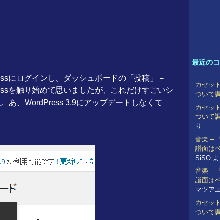
最近のコ
ressにログインし、ダッシュボードの「投稿」－
カセット
ressを触り始めて思いましたが、これだけすごいシ
ついて
、WordPress 3.9にアップデートしなくて
カセット
ついて
り
音楽 –
譜面は
SiSO
よ
音楽 –
譜面は
マツア
カセット
ついて