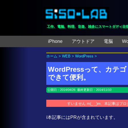
工作、電脳、料理、音楽、雑多にスマートダディ目
iPhone
アウトドア
電脳
Wo
ホーム
>
WEB
>
WordPress
>
WordPressって、カ
できて便利。
公開日：
2014/04/26
最終更新日：2014/11/10
すいません m(_ _)m、本記事は
ℹ️本記事にはPRが含まれています。