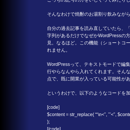
そんなわけで焼酎のお湯割り飲みなが
自分の過去記事を読み直していたら、
字列があるだけでなぜかWordPres
見。なるほど。この機能（ショートコ
れません。
WordPressって、テキストモードで
行やらなんやら入れてくれます。そん
点で、既に開業が入っている可能性が
というわけで、以下のようなコードを
[code]
$content = str_replace( “‘\n<", "'<", $conte
);
[/code]