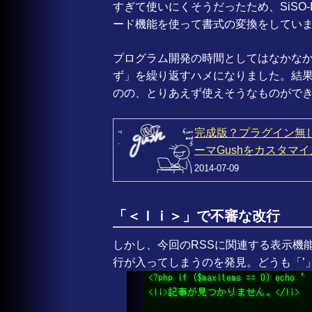
すぎて使いにくそうだったため、SiSO-L
ード機能を使って書式の変換をしてい
プログラム開発の時間としてはなかな
ず」を繰り返すハメになりました。結
のの、とりあえず使えそうなものがで
完成版？プラグイン無しで
ーマGushをカスタマ
2014-07-09
「＜ｌｉ＞」で不審な改行
しかし、今回のRSSに関連する表示機
行が入ってしまうのを発見。どうも「’