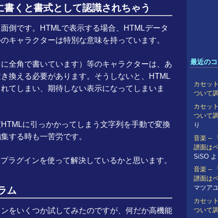
グに書くと書式として認識されちゃう
倒です。HTMLで表示する場合、HTMLデータ
かのキャラクターは特別な意味を持っています。
最近のコ
うに全角で書いています）等のキャラクターは、あ
き換える必要があります。そうしないと、HTML
カセット
されてしまい、期待しない表示になってしまいま
ついて
カセット
ついて
HTMLに引っかかってしまう文字列を手動で変換
り
編集する時も一苦労です。
音楽 –
譜面は
SiSO
よ
方は、プラグインを使って解決しているかと思います。
音楽 –
譜面は
マツア
ラム
カセット
インをいくつか試してみたのですが、何だか高機能
ついて