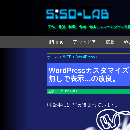
工作、電脳、料理、音楽、雑多にスマートダディ目
iPhone
アウトドア
電脳
Wo
ホーム
>
WEB
>
WordPress
>
WordPressカスタマ
無しで表示…の改良。
公開日：
2015/02/08
ℹ️本記事にはPRが含まれています。