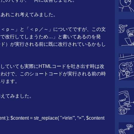
らあれこれ考えてみました。
「＜ｐ～」と「＜ｐ／～」についてですが、この文
sの方で改行してしまうため…」と書いてあるのを発
ード）が実行される前に既に改行されているかもし
編集していても実際にHTMLコードを吐き出す時は改
なわけで、このショートコードが実行される前の時
あります。
加えてみました。
nt ); $content = str_replace( ">\n\n'”, “>'”, $content