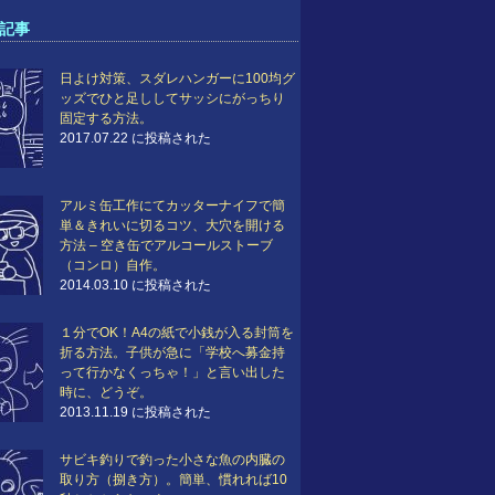
記事
日よけ対策、スダレハンガーに100均グ
ッズでひと足ししてサッシにがっちり
固定する方法。
2017.07.22 に投稿された
アルミ缶工作にてカッターナイフで簡
単＆きれいに切るコツ、大穴を開ける
方法 – 空き缶でアルコールストーブ
（コンロ）自作。
2014.03.10 に投稿された
１分でOK！A4の紙で小銭が入る封筒を
折る方法。子供が急に「学校へ募金持
って行かなくっちゃ！」と言い出した
時に、どうぞ。
2013.11.19 に投稿された
サビキ釣りで釣った小さな魚の内臓の
取り方（捌き方）。簡単、慣れれば10