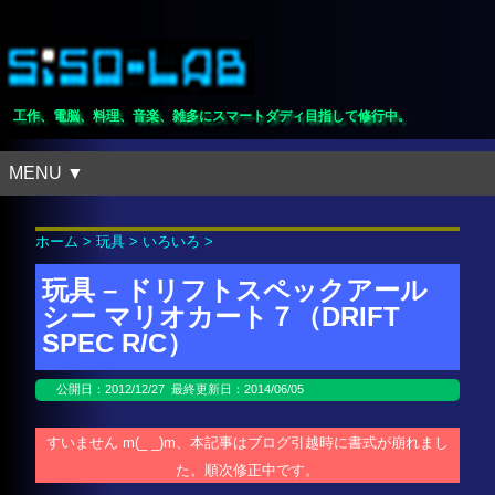
工作、電脳、料理、音楽、雑多にスマートダディ目指して修行中。
MENU ▼
ホーム
>
玩具
>
いろいろ
>
玩具 – ドリフトスペックアール
シー マリオカート７（DRIFT
SPEC R/C）
公開日：
2012/12/27
最終更新日：2014/06/05
すいません m(_ _)m、本記事はブログ引越時に書式が崩れまし
た。順次修正中です。