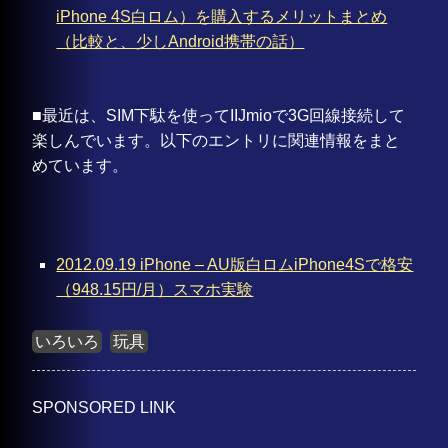
iPhone 4S白ロム）を購入するメリットまとめ
（比較と、少しAndroid携帯の話）
■最近は、SIM下駄を使ってIIJmioで3G回線接続して
楽しんでいます。以下のエントリに関連情報をまと
めています。
2012.09.19 iPhone – AU版白ロムiPhone4Sで格安
（948.15円/月）スマホ実験
いろいろ
玩具
SPONSORED LINK