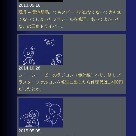
2013.05.16
玩具 – 電池新品、でもスピードが出なくなって力も無
くなってしまったプラレールを修理。あってよかった
な、の三角ドライバー。
2014.10.28
シー・シー・ピーのラジコン（赤外線）ヘリ、M.I. ブ
ラスターファルコンを修理に出したら修理代は1,400円
だったとか。
2015.05.05