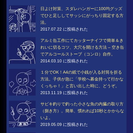
日よけ対策、スダレハンガーに100均グッズ
でひと足ししてサッシにがっちり固定する方
法。
2017.07.22 に投稿された
アルミ缶工作にてカッターナイフで簡単＆き
れいに切るコツ、大穴を開ける方法 – 空き缶
でアルコールストーブ（コンロ）自作。
2014.03.10 に投稿された
１分でOK！A4の紙で小銭が入る封筒を折る
方法。子供が急に「学校へ募金持って行かな
くっちゃ！」と言い出した時に、どうぞ。
2013.11.19 に投稿された
サビキ釣りで釣った小さな魚の内臓の取り方
（捌き方）。簡単、慣れれば10秒とかからな
いよ。
2019.05.09 に投稿された