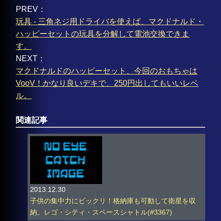
PREV：
玩具 - 三角ネジ用ドライバを使えば、マクドナルド・
ハッピーセットの玩具を分解して電池交換できま
す。
NEXT：
マクドナルドのハッピーセット、今回のおもちゃは
VooV！かなり良いデキで、250円出してもいいレベ
ル。
関連記事
2013.12.30
子供の集中力にビックリ！格納庫も可動して衛星を収
納。レゴ・シティ・スペースシャトル(#3367)