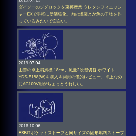
2019.07.15
ダイソーのジグロックを東邦産業 ウレタンフィニッシ
ャーEXで手軽に塗装強化。肉の燻製とか魚の干物を作
っているみたいで面白い。
2019.07.04
山善の卓上扇風機 18cm、風量2段階切替 ホワイト
YDS-E188(W)を購入＆開封の儀的レビュー。卓上なの
にAC100V用がちょっとうれしい。
2016.10.06
ESBITポケットストーブと同サイズの固形燃料ストーブ