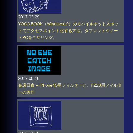
2017.03.29
YOGA BOOK（Windows10）のモバイルホットスポッ
トでアクセスポイント化する方法。タブレットやノー
トPCをテザリング。
2012.05.18
金環日食 – iPhone4S用フィルターと、FZ28用フィルタ
ーの製作