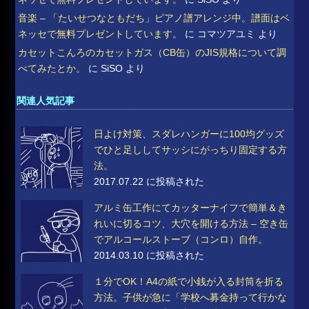
音楽 – 「たいせつなともだち」ピアノ譜アレンジ中。譜面はベ
ネッセで無料プレゼントしています。
に
コマツアユミ
より
カセットこんろのカセットガス（CB缶）のJIS規格について調
べてみたとか。
に
SiSO
より
関連人気記事
日よけ対策、スダレハンガーに100均グッズ
でひと足ししてサッシにがっちり固定する方
法。
2017.07.22 に投稿された
アルミ缶工作にてカッターナイフで簡単＆き
れいに切るコツ、大穴を開ける方法 – 空き缶
でアルコールストーブ（コンロ）自作。
2014.03.10 に投稿された
１分でOK！A4の紙で小銭が入る封筒を折る
方法。子供が急に「学校へ募金持って行かな