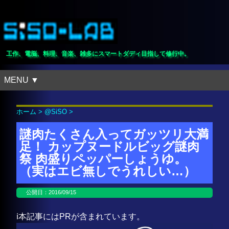
工作、電脳、料理、音楽、雑多にスマートダディ目指して修行中。
MENU ▼
ホーム
>
@SiSO
>
謎肉たくさん入ってガッツリ大満
足！ カップヌードルビッグ謎肉
祭 肉盛りペッパーしょうゆ。
（実はエビ無しでうれしい…）
公開日：
2016/09/15
ℹ️本記事にはPRが含まれています。