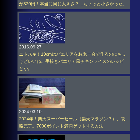
が320円！本当に同じ大きさ？…ちょっと小さかった。
2016.09.27
ニトスキ！19cmはパエリアをお米一合で作るのにちょ
うどいいね。手抜きパエリア風チキンライスのレシピ
とか。
2024.03.10
2024年！楽天スーパーセール（楽天マラソン？）、攻
略完了。7000ポイント満額ゲットする方法