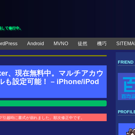
指して修行中。
rdPress
Android
MVNO
徒然
機巧
SITEMA
FRIEND
xer、現在無料中。マルチアカウ
定可能！ – iPhone/iPod
PROFIL
ブログ引越時に書式が崩れました。順次修正中です。