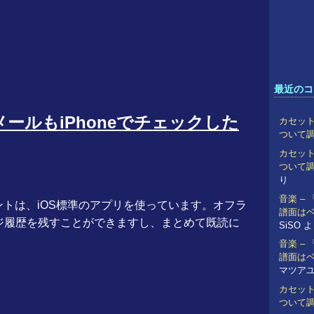
最近のコ
ールもiPhoneでチェックした
カセット
ついて
カセット
ついて
り
音楽 –
アントは、iOS標準のアプリを使っています。オフラ
譜面は
ージ履歴を残すことができますし、まとめて既読に
SiSO
よ
。
音楽 –
譜面は
マツア
カセット
ついて