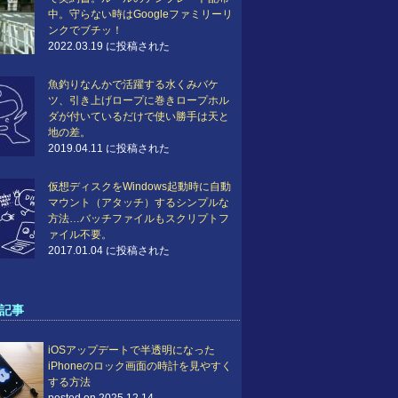
中。守らない時はGoogleファミリーリ
ンクでブチッ！
2022.03.19 に投稿された
魚釣りなんかで活躍する水くみバケ
ツ、引き上げロープに巻きロープホル
ダが付いているだけで使い勝手は天と
地の差。
2019.04.11 に投稿された
仮想ディスクをWindows起動時に自動
マウント（アタッチ）するシンプルな
方法…バッチファイルもスクリプトフ
ァイル不要。
2017.01.04 に投稿された
記事
iOSアップデートで半透明になった
iPhoneのロック画面の時計を見やすく
する方法