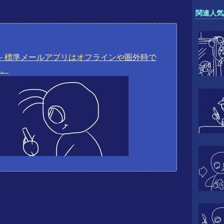
関連人気
od touch – 標準メールアプリはオフラインや圏外時で
中。