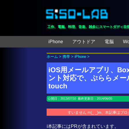
工作、電脳、料理、音楽、雑多にスマートダディ目
iPhone
アウトドア
電脳
Wo
ホーム
>
携帯
>
iPhone
>
iOS用メールアプリ、Bo
ント対応で、ぷららメールも設
touch
公開日：
2013/07/10
最終更新日：2014/06/05
すいません m(_ _)m、本記事は
ℹ️本記事にはPRが含まれています。