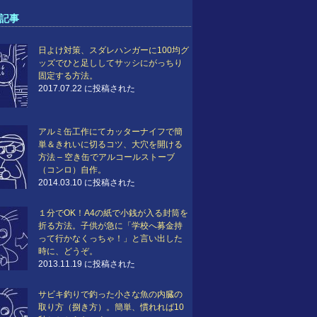
記事
日よけ対策、スダレハンガーに100均グ
ッズでひと足ししてサッシにがっちり
固定する方法。
2017.07.22 に投稿された
アルミ缶工作にてカッターナイフで簡
単＆きれいに切るコツ、大穴を開ける
方法 – 空き缶でアルコールストーブ
（コンロ）自作。
2014.03.10 に投稿された
１分でOK！A4の紙で小銭が入る封筒を
折る方法。子供が急に「学校へ募金持
って行かなくっちゃ！」と言い出した
時に、どうぞ。
2013.11.19 に投稿された
サビキ釣りで釣った小さな魚の内臓の
取り方（捌き方）。簡単、慣れれば10