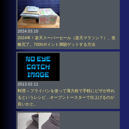
2024.03.10
2024年！楽天スーパーセール（楽天マラソン？）、攻
略完了。7000ポイント満額ゲットする方法
2013.02.11
料理 – フライパンを使って薄力粉で手軽にピザが作れ
るというレシピ…オーブントースターで仕上げるのが
良いかと。