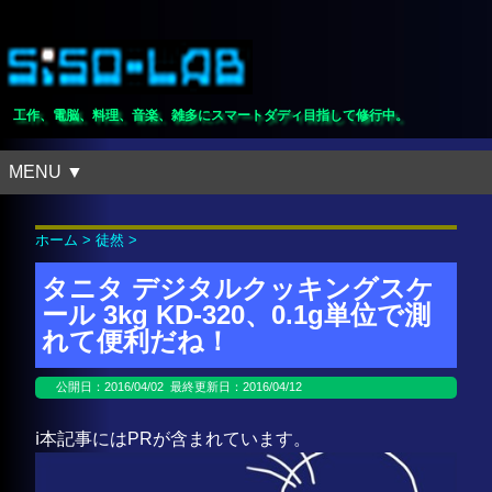
工作、電脳、料理、音楽、雑多にスマートダディ目指して修行中。
MENU ▼
ホーム
>
徒然
>
タニタ デジタルクッキングスケ
ール 3kg KD-320、0.1g単位で測
れて便利だね！
公開日：
2016/04/02
最終更新日：2016/04/12
ℹ️本記事にはPRが含まれています。