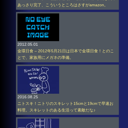
あっさり完了、こういうところはさすがamazon。
2012.05.01
金環日食 – 2012年5月21日は日本で金環日食！とのこ
とで、家族用にメガネの準備。
2016.08.25
ニトスキ！ニトリのスキレット15cmと19cmで早速お
料理。スキレットのある生活って素敵だな♪