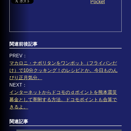
Pocket
関連前後記事
PREV：
マカロニ・ナポリタンをワンポット（フライパンだ
け）で10分クッキング！のレシピとか。今日ものん
びり正月気分。
NEXT：
インターネットからドコモのｄポイントを熊本震災
募金として寄附する方法。ドコモポイントも合算で
きるよ。
関連記事