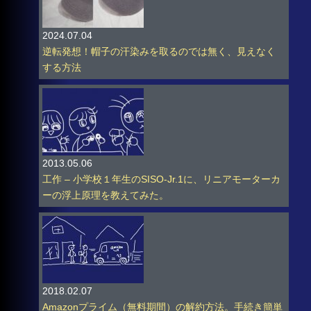
2024.07.04
逆転発想！帽子の汗染みを取るのでは無く、見えなく
する方法
2013.05.06
工作 – 小学校１年生のSISO-Jr.1に、リニアモーターカ
ーの浮上原理を教えてみた。
2018.02.07
Amazonプライム（無料期間）の解約方法。手続き簡単