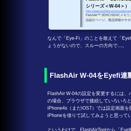
シリーズ＜W-04＞）
http://www.toshiba-personalstora
FlashAir™ SDHC/SDXC
品紹介ページ。製品情報やサポ
なんで「Eye-Fi」のことを敢えて「E
ょうがないので、スルーの方向で…。
FlashAir W-04をE
FlashAir W-04の設定を変更するには
の場合、ブラウザで接続していろいろ
iPhone4s（まだiOS7）では設定
iPhoneを借りて試してみようと思って
というわけで、FlashAirToolから「