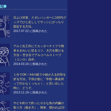
記事
日よけ対策、スダレハンガーに100均グ
ッズでひと足ししてサッシにがっちり
固定する方法。
2017.07.22 に投稿された
アルミ缶工作にてカッターナイフで簡
単＆きれいに切るコツ、大穴を開ける
方法 – 空き缶でアルコールストーブ
（コンロ）自作。
2014.03.10 に投稿された
１分でOK！A4の紙で小銭が入る封筒を
折る方法。子供が急に「学校へ募金持
って行かなくっちゃ！」と言い出した
時に、どうぞ。
2013.11.19 に投稿された
サビキ釣りで釣った小さな魚の内臓の
取り方（捌き方）。簡単、慣れれば10