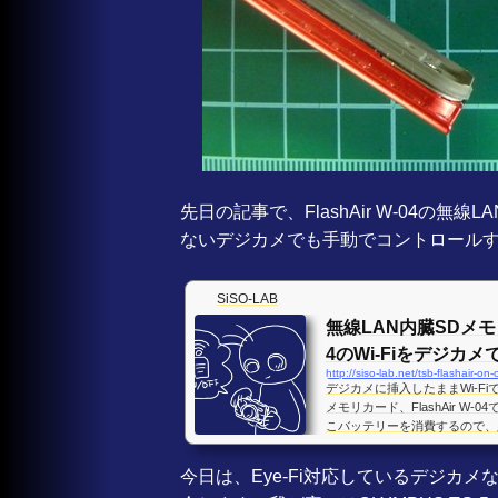
先日の記事で、FlashAir W-04の無
ないデジカメでも手動でコントロール
SiSO-LAB
無線LAN内臓SDメモリ
4のWi-Fiをデジカメ
http://siso-lab.net/tsb-flashair-on
デジカメに挿入したままWi-F
メモリカード、FlashAir W-
こバッテリーを消費するので、必
です。FlashAir、無線LAN
YMPUS TG-5に東芝の無線
今日は、Eye-Fi対応しているデジカメなら
す。TG-5は15m防水で水中