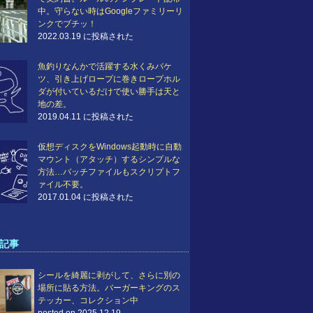
中。守らない時はGoogleファミリーリ
ンクでブチッ！
2022.03.19 に投稿された
魚釣りなんかで活躍する水くみバケ
ツ、引き上げロープに巻きロープホル
ダが付いているだけで使い勝手は天と
地の差。
2019.04.11 に投稿された
仮想ディスクをWindows起動時に自動
マウント（アタッチ）するシンプルな
方法…バッチファイルもスクリプトフ
ァイル不要。
2017.01.04 に投稿された
記事
シールを綺麗に剥がして、さらに別の
場所に貼る方法。バーガーキングのス
テッカー、コレクション中