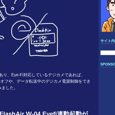
サイト内
検
索:
SPONSO
能設定があり、Eye-Fi対応しているデジカメであれば、
オン・オフや、データ転送中のデジカメ電源制御をでき
みました。
shAir W-04 Eyefi連動起動が