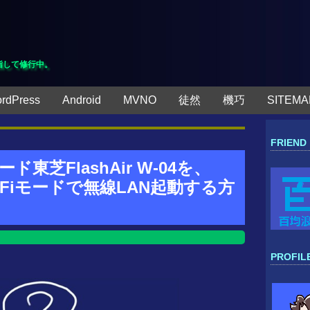
指して修行中。
rdPress
Android
MVNO
徒然
機巧
SITEMA
FRIEND
東芝FlashAir W-04を、
ye-Fiモードで無線LAN起動する方
PROFIL