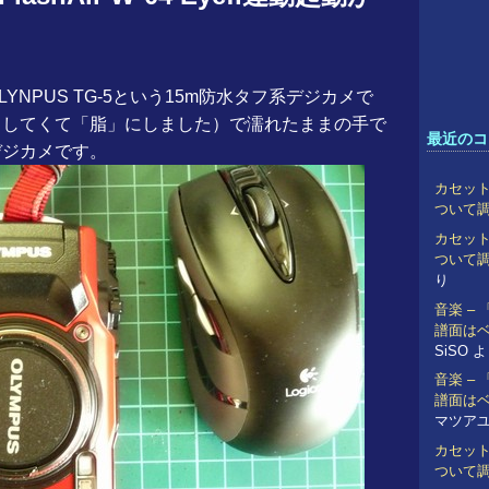
NPUS TG-5という15m防水タフ系デジカメで
出してくて「脂」にしました）で濡れたままの手で
最近のコ
デジカメです。
カセット
ついて
カセット
ついて
り
音楽 –
譜面は
SiSO
よ
音楽 –
譜面は
マツア
カセット
ついて