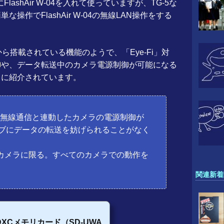
FlashAir W-04を入れて使っていますが、TG-5な
.0という明るいレンズを搭載したデジカメで
気温センサーなど...
作でFlashAir W-04の無線LAN操作をする
-04から搭載されている機能のようで、「Eye-Fi」対
御や、データ転送中のカメラ電源制御が可能になる
うに紹介されています。
載。無線通信と連動したカメラの電源制御が
ブにデータの転送を妨げられることがなく
するカメラに限る。すべてのカメラでの動作を
関連新着
C/SDXCメモリカード（SD-UWA