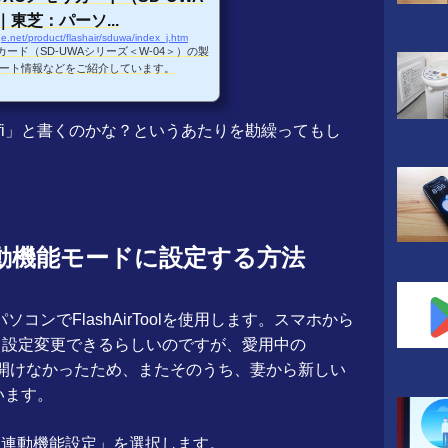
｜東芝：パーソ...
ge.net/product/flashair/sduwa/index_j.htm
メモリカード（SD-UWAシリーズ＜W-04＞）の製
ート情報などをご紹介しています。
yefi」と書くのかな？というあたりを勘繰ってもし
yefi連動機能モードに設定する方法
、パソコンでFlashAirToolを使用します。スマホから
と設定変更できるらしいのですが、愛用中の
画面を開けなかったため、またそのうち、妻から新しい
います。
Euefi連動機能設定」を選択します。