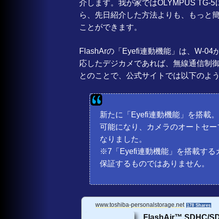
介します。我が家ではOLYMPUS TG-5に
ームなのにワイド側ならばF2
す。さらにGPSや方位センサ、
ら、先日紹介した方法よりも、もっと簡単な操
ことができます。
FlashArの「Eyefi連動機能」は、W
応したデジカメであれば、無線通信制
とのことで、公式サイトでは以下のよ
新たに「Eyefi連動機能」を搭
可能になり、カメラのオートセー
なりました。
※7「Eyefi連動機能」を搭載
保証するものではありません。
www.toshiba-personalstorage.net
178 Shares
FlashAir™ SDH