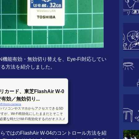
線LAN機能有効・無効切り替えを、Eye-Fi対応してい
する方法を紹介しました。
カード、東芝FlashAir W-0
で有効／無効切り...
-off-from-camera
iでパソコンやスマホからアクセスできるSD
04ですが、Wi-Fi有効化にしたままだとそこそ
要な時だけWi-Fi有効化するのがオススメ
有効化で消費電力104mWアップ我が家では、OL
LAN内臓SDメモリカードを入れて使っていま
ではのFlashAir W-04のコントロール方法を紹
撮影も可能なタフなデジカメで、しかも４倍ズ