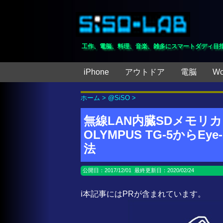
工作、電脳、料理、音楽、雑多にスマートダディ目
iPhone
アウトドア
電脳
Wo
ホーム
>
@SiSO
>
無線LAN内臓SDメモリカード
OLYMPUS TG-5からE
法
公開日：
2017/12/01
最終更新日：2020/02/24
ℹ️本記事にはPRが含まれています。