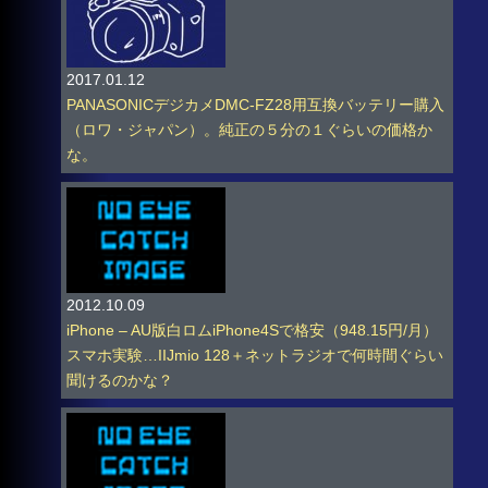
2017.01.12
PANASONICデジカメDMC-FZ28用互換バッテリー購入
（ロワ・ジャパン）。純正の５分の１ぐらいの価格か
な。
2012.10.09
iPhone – AU版白ロムiPhone4Sで格安（948.15円/月）
スマホ実験…IIJmio 128＋ネットラジオで何時間ぐらい
聞けるのかな？