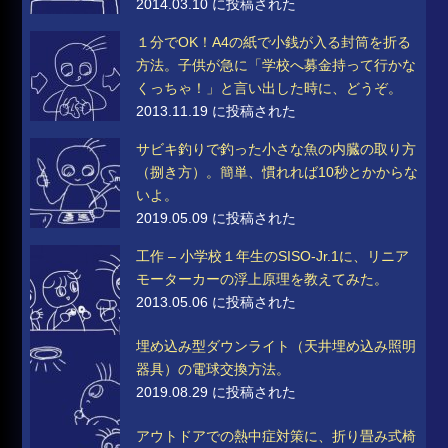
2014.03.10 に投稿された
１分でOK！A4の紙で小銭が入る封筒を折る
方法。子供が急に「学校へ募金持って行かな
くっちゃ！」と言い出した時に、どうぞ。
2013.11.19 に投稿された
サビキ釣りで釣った小さな魚の内臓の取り方
（捌き方）。簡単、慣れれば10秒とかからな
いよ。
2019.05.09 に投稿された
工作 – 小学校１年生のSISO-Jr.1に、リニア
モーターカーの浮上原理を教えてみた。
2013.05.06 に投稿された
埋め込み型ダウンライト（天井埋め込み照明
器具）の電球交換方法。
2019.08.29 に投稿された
アウトドアでの熱中症対策に、折り畳み式椅