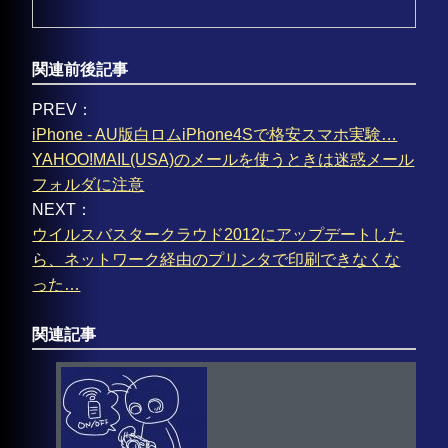
関連前後記事
PREV：
iPhone - AU版白ロムiPhone4Sで格安スマホ実験…
YAHOO!MAIL(USA)のメールを使うときは迷惑メール
フォルダに注意
NEXT：
ウイルスバスタークラウド2012にアップデートした
ら、ネットワーク経由のプリンタで印刷できなくな
った…
関連記事