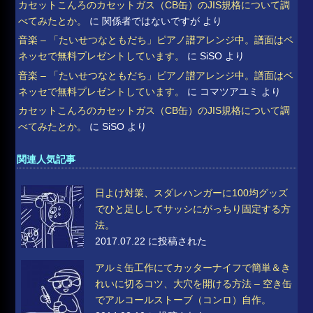
カセットこんろのカセットガス（CB缶）のJIS規格について調
べてみたとか。
に
関係者ではないですが
より
音楽 – 「たいせつなともだち」ピアノ譜アレンジ中。譜面はベ
ネッセで無料プレゼントしています。
に
SiSO
より
音楽 – 「たいせつなともだち」ピアノ譜アレンジ中。譜面はベ
ネッセで無料プレゼントしています。
に
コマツアユミ
より
カセットこんろのカセットガス（CB缶）のJIS規格について調
べてみたとか。
に
SiSO
より
関連人気記事
日よけ対策、スダレハンガーに100均グッズ
でひと足ししてサッシにがっちり固定する方
法。
2017.07.22 に投稿された
アルミ缶工作にてカッターナイフで簡単＆き
れいに切るコツ、大穴を開ける方法 – 空き缶
でアルコールストーブ（コンロ）自作。