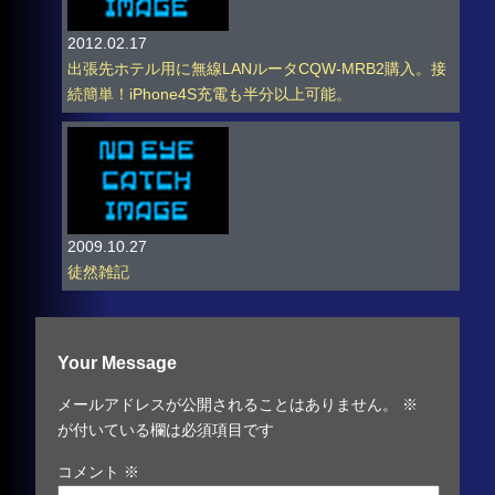
2012.02.17
出張先ホテル用に無線LANルータCQW-MRB2購入。接
続簡単！iPhone4S充電も半分以上可能。
2009.10.27
徒然雑記
Your Message
メールアドレスが公開されることはありません。
※
が付いている欄は必須項目です
コメント
※