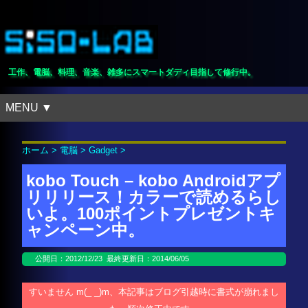
工作、電脳、料理、音楽、雑多にスマートダディ目指して修行中。
MENU ▼
ホーム
>
電脳
>
Gadget
>
kobo Touch – kobo Androidアプ
リリリース！カラーで読めるらし
いよ。100ポイントプレゼントキ
ャンペーン中。
公開日：
2012/12/23
最終更新日：2014/06/05
すいません m(_ _)m、本記事はブログ引越時に書式が崩れまし