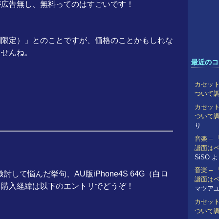
が広告無し、無料ってのはすごいです！
間限定）」とのことですが、価格のことかもしれな
ませんね。
最近のコ
カセット
ついて
カセット
ついて
り
音楽 –
譜面は
SiSO
よ
音楽 –
購入を検討して悩んだ挙句、AU版iPhone4S 64G（白ロ
譜面は
。購入経緯は以下のエントリでどうぞ！
マツア
カセット
ついて