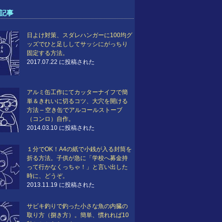
記事
日よけ対策、スダレハンガーに100均グ
ッズでひと足ししてサッシにがっちり
固定する方法。
2017.07.22 に投稿された
アルミ缶工作にてカッターナイフで簡
単＆きれいに切るコツ、大穴を開ける
方法 – 空き缶でアルコールストーブ
（コンロ）自作。
2014.03.10 に投稿された
１分でOK！A4の紙で小銭が入る封筒を
折る方法。子供が急に「学校へ募金持
って行かなくっちゃ！」と言い出した
時に、どうぞ。
2013.11.19 に投稿された
サビキ釣りで釣った小さな魚の内臓の
取り方（捌き方）。簡単、慣れれば10