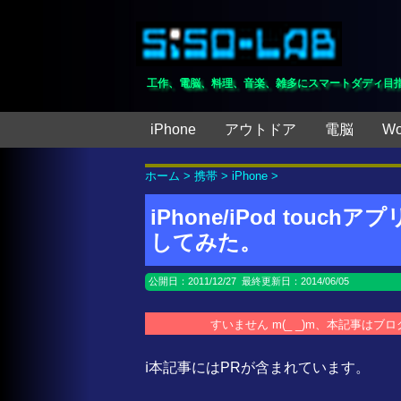
工作、電脳、料理、音楽、雑多にスマートダディ目
iPhone
アウトドア
電脳
Wo
ホーム
>
携帯
>
iPhone
>
iPhone/iPod tou
してみた。
公開日：
2011/12/27
最終更新日：2014/06/05
すいません m(_ _)m、本記事は
ℹ️本記事にはPRが含まれています。