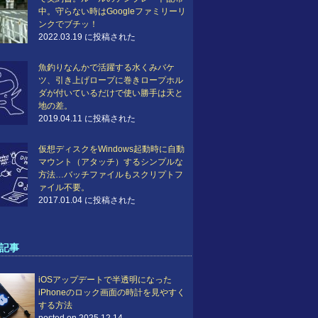
中。守らない時はGoogleファミリーリ
ンクでブチッ！
2022.03.19 に投稿された
魚釣りなんかで活躍する水くみバケ
ツ、引き上げロープに巻きロープホル
ダが付いているだけで使い勝手は天と
地の差。
2019.04.11 に投稿された
仮想ディスクをWindows起動時に自動
マウント（アタッチ）するシンプルな
方法…バッチファイルもスクリプトフ
ァイル不要。
2017.01.04 に投稿された
記事
iOSアップデートで半透明になった
iPhoneのロック画面の時計を見やすく
する方法