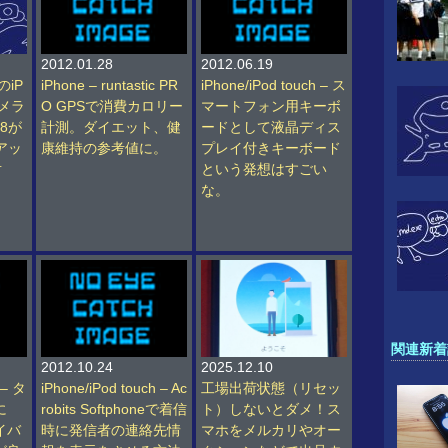
2012.01.28
2012.06.19
のiP
iPhone – runtastic PR
iPhone/iPod touch – ス
カメラ
O GPSで消費カロリー
マートフォン用キーボ
 8が
計測。ダイエット、健
ードとして液晶ディス
アッ
康維持の参考値に。
プレイ付きキーボード
対
という発想はすごい
な。
関連新着
2012.10.24
2025.12.10
 – タ
iPhone/iPod touch – Ac
工場出荷状態（リセッ
に
robits Softphoneで着信
ト）しないとダメ！ス
イバ
時に発信者の連絡先情
マホをメルカリやオー