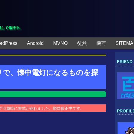
指して修行中。
rdPress
Android
MVNO
徒然
機巧
SITEMA
FRIEND
chアプリで、懐中電灯になるものを探
ブログ引越時に書式が崩れました。順次修正中です。
PROFIL