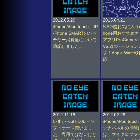
2012.05.20
2015.04.21
iPhone/iPod touch – IP
SiSO超お気に入り
-Phone SMARTのバッ
hone用おすすめ
テリー消費量について
アプリProCamera
追記しました。
V6.2にバージョン
プ！Apple Watch
応。
2012.11.19
2012.02.26
いまからSH-10B – ソ
iPhone/iPod touch
フトケース買いまし
ッチパネルの掃除
た。専用ではないけど
は、マイクロファ