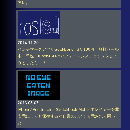
アレ。
2014.11.30
ベンチマークアプリGeekBench 3が100円→無料セール
中！早速、iPhone 4sのパフォーマンスチェックをしよ
うとしたら！？
2013.03.07
iPhone/iPod touch – Sketchbook Mobileでレイヤーを非
表示にしても保存すると亡霊のごとく表示されて困っ
た！