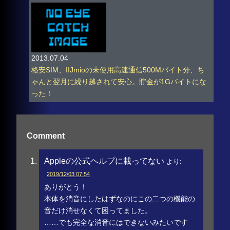
2013.07.04
格安SIM、IIJmioの未使用高速通信500Mバイト分、ち
ゃんと翌月に繰り越されて安心。貯金が1Gバイトにな
った！
Comment
Appleの公式ヘルプに載ってない
より:
2019/12/03 07:54
ありがとう！
本体を消音にしたはずなのにこの二つの機能の
音だけ消せなくて困ってました。
……でも完全な消音にはできないみたいです