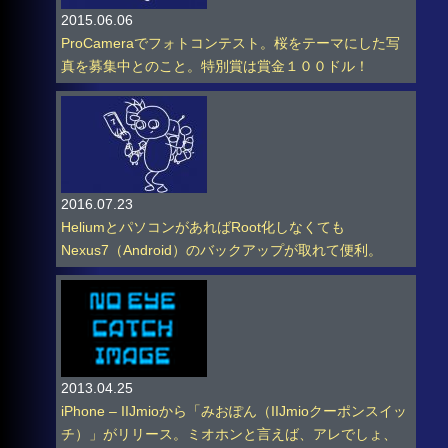
2015.06.06
ProCameraでフォトコンテスト。桜をテーマにした写
真を募集中とのこと。特別賞は賞金１００ドル！
2016.07.23
HeliumとパソコンがあればRoot化しなくても
Nexus7（Android）のバックアップが取れて便利。
2013.04.25
iPhone – IIJmioから「みおぽん（IIJmioクーポンスイッ
チ）」がリリース。ミオホンと言えば、アレでしょ、