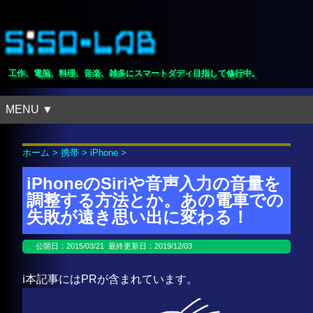
工作、電脳、料理、音楽、雑多にスマートダディ目指して修行中。
MENU ▼
ホーム
>
携帯
>
iPhone
>
iPhoneのSiriや音声入力の音量を
調整する方法とか。あの電車での
失敗が遠き思い出に変わる！
公開日：
2015/03/21
最終更新日：2019/12/03
ℹ️本記事にはPRが含まれています。