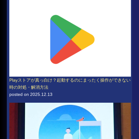
Playストアが真っ白け？起動するのにまったく操作ができない
時の対処・解消方法
posted on 2025.12.13