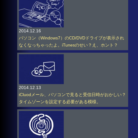
2014.12.16
パソコン（Windows7）のCD/DVDドライブが表示され
なくなっちゃったよ。iTunesのせい？え、ホント？
2014.12.13
iCluodメール、パソコンで見ると受信日時がおかしい？
タイムゾーンを設定する必要がある模様。