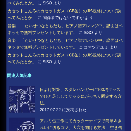
べてみたとか。
に
SiSO
より
カセットこんろのカセットガス（CB缶）のJIS規格について調
べてみたとか。
に
関係者ではないですが
より
音楽 – 「たいせつなともだち」ピアノ譜アレンジ中。譜面はベ
ネッセで無料プレゼントしています。
に
SiSO
より
音楽 – 「たいせつなともだち」ピアノ譜アレンジ中。譜面はベ
ネッセで無料プレゼントしています。
に
コマツアユミ
より
カセットこんろのカセットガス（CB缶）のJIS規格について調
べてみたとか。
に
SiSO
より
関連人気記事
日よけ対策、スダレハンガーに100均グッズ
でひと足ししてサッシにがっちり固定する方
法。
2017.07.22 に投稿された
アルミ缶工作にてカッターナイフで簡単＆き
れいに切るコツ、大穴を開ける方法 – 空き缶