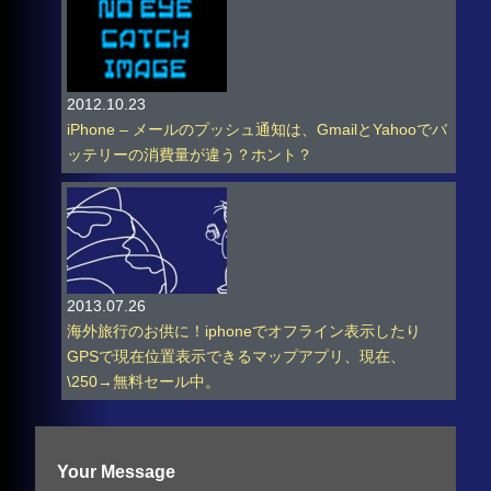
2012.10.23
iPhone – メールのプッシュ通知は、GmailとYahooでバ
ッテリーの消費量が違う？ホント？
2013.07.26
海外旅行のお供に！iphoneでオフライン表示したり
GPSで現在位置表示できるマップアプリ、現在、
\250→無料セール中。
Your Message