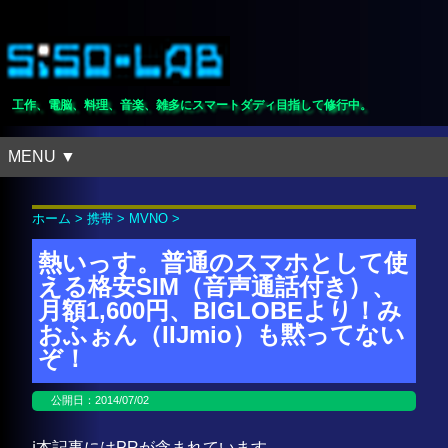
工作、電脳、料理、音楽、雑多にスマートダディ目指して修行中。
MENU ▼
ホーム
>
携帯
>
MVNO
>
熱いっす。普通のスマホとして使
える格安SIM（音声通話付き）、
月額1,600円、BIGLOBEより！み
おふぉん（IIJmio）も黙ってない
ぞ！
公開日：
2014/07/02
ℹ️本記事にはPRが含まれています。