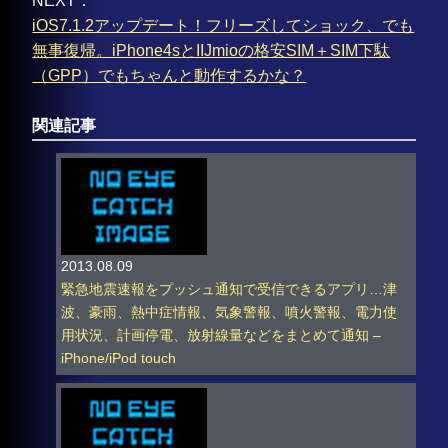
NEXT：
iOS7.1.2アップデート！フリーズしてショック、でも
無事復帰。iPhone4sとIIJmioの格安SIM＋SIM下駄
（GPP）でもちゃんと動作するかな？
関連記事
2013.08.09
緊急地震速報をプッシュ通知で受信できるアプリ…津
波、豪雨、熱中症情報、気象警報、噴火警報、電力使
用状況、計画停電、放射線量などをまとめて通知 –
iPhone/iPod touch