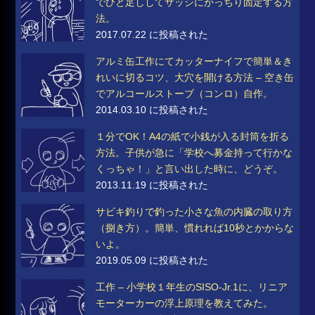
でひと足ししてサッシにがっちり固定する方
法。
2017.07.22 に投稿された
アルミ缶工作にてカッターナイフで簡単＆き
れいに切るコツ、大穴を開ける方法 – 空き缶
でアルコールストーブ（コンロ）自作。
2014.03.10 に投稿された
１分でOK！A4の紙で小銭が入る封筒を折る
方法。子供が急に「学校へ募金持って行かな
くっちゃ！」と言い出した時に、どうぞ。
2013.11.19 に投稿された
サビキ釣りで釣った小さな魚の内臓の取り方
（捌き方）。簡単、慣れれば10秒とかからな
いよ。
2019.05.09 に投稿された
工作 – 小学校１年生のSISO-Jr.1に、リニア
モーターカーの浮上原理を教えてみた。