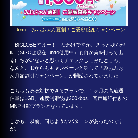
IIJmio – みおふぉん夏割！ご愛顧感謝キャンペーン
「BIGLOBEすげー！」なわけですが、きっと我らが
IIJ（SiSOは現在IIJmio使用中）も何か策を打って出
るにちがいないと思ってチェックしてみたところ、
なんと、IIJからもキャンペーンと称して「みおふぉ
ん月額割引キャンペーン」が開始されていました。
こちらもほぼ対抗できるプランで、１ヶ月の高速通
信量は1GB、速度制限後は200kbps、音声通話付きの
MNP可能プランとなっています。
しかも、以前、同じようなパターンがあったのです
が、