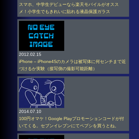
スマホ、中学生デビューなら楽天モバイルがオスス
メ！小学生でもきれいに貼れる液晶保護ガラス
2012.02.15
iPhone – iPhone4Sのカメラは被写体に何センチまで近
づけるか実験（接写側の撮影可能距離）
2014.07.10
100円オマケ！Google Playプロモーションコードが付
いてくる。セブンイレブンにてペプシを買うとね。