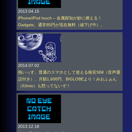
2013.04.15
iPhone/iPod touch – 金属探知が妙に燃える！
Gadgets、通常85円が現在無料（値下げ中）。
2014.07.02
熱いっす。普通のスマホとして使える格安SIM（音声通
話付き）、月額1,600円、BIGLOBEより！みおふぉん
（IIJmio）も黙ってないぞ！
2013.12.18