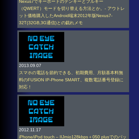
Nexus7でキーボードのテンキーとフルキー
（QWERT）モードを切り替える方法とか。- アウトレ
ット価格購入したAndroid端末2012年版Nexus7-
32T(32GB,3G通信)との戯れメモ
2013.09.07
スマホの電話を節約できる、初期費用、月額基本料無
料のFUSION IP-Phone SMART、複数電話番号登録に
対応！
2012.11.17
iPhone/iPod touch – IIJmio128kbps＋050 plusでのバッ