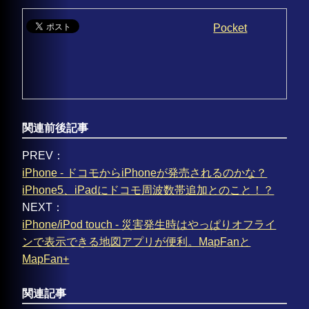
Pocket
関連前後記事
PREV：
iPhone - ドコモからiPhoneが発売されるのかな？
iPhone5、iPadにドコモ周波数帯追加とのこと！？
NEXT：
iPhone/iPod touch - 災害発生時はやっぱりオフライ
ンで表示できる地図アプリが便利。MapFanと
MapFan+
関連記事