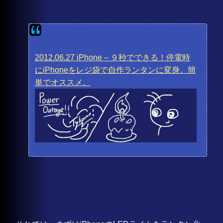
2012.06.27 iPhone – ９秒でできる！停電時
にiPhoneをレジ袋で自作ランタンに変身。簡
単でオススメ。