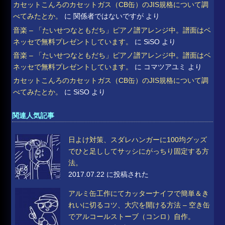
カセットこんろのカセットガス（CB缶）のJIS規格について調
べてみたとか。
に
関係者ではないですが
より
音楽 – 「たいせつなともだち」ピアノ譜アレンジ中。譜面はベ
ネッセで無料プレゼントしています。
に
SiSO
より
音楽 – 「たいせつなともだち」ピアノ譜アレンジ中。譜面はベ
ネッセで無料プレゼントしています。
に
コマツアユミ
より
カセットこんろのカセットガス（CB缶）のJIS規格について調
べてみたとか。
に
SiSO
より
関連人気記事
日よけ対策、スダレハンガーに100均グッズ
でひと足ししてサッシにがっちり固定する方
法。
2017.07.22 に投稿された
アルミ缶工作にてカッターナイフで簡単＆き
れいに切るコツ、大穴を開ける方法 – 空き缶
でアルコールストーブ（コンロ）自作。