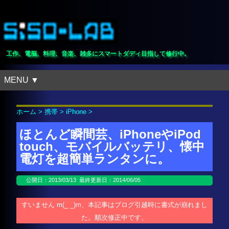
工作、電脳、料理、音楽、雑多にスマートダディ目指して修行中。
MENU ▼
ホーム
>
携帯
>
iPhone
>
ほとんど瞬間芸、iPhoneやiPod
touch、モバイルバッテリ、懐中
電灯を超簡単ランタンに。
公開日：
2013/03/13
最終更新日：2014/06/05
すいません m(_ _)m、本記事はブログ引越時に書式が崩れまし
た。順次修正中です。