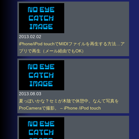
2013.02.02
iPhone/iPod touchでMIDIファイルを再生する方法…ア
プリで再生（メール経由でもOK）
2013.08.03
夏っぽいかな？セミが木陰で休憩中。なんて写真を
ProCameraで撮影。 – iPhone /iPod touch