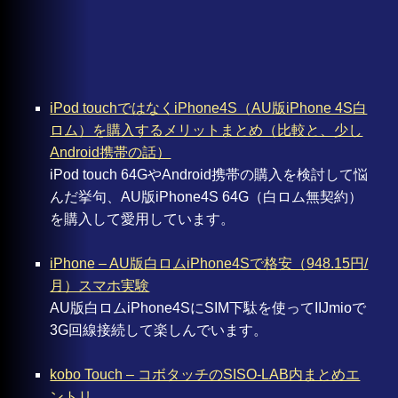
iPod touchではなくiPhone4S（AU版iPhone 4S白
ロム）を購入するメリットまとめ（比較と、少し
Android携帯の話）
iPod touch 64GやAndroid携帯の購入を検討して悩
んだ挙句、AU版iPhone4S 64G（白ロム無契約）
を購入して愛用しています。
iPhone – AU版白ロムiPhone4Sで格安（948.15円/
月）スマホ実験
AU版白ロムiPhone4SにSIM下駄を使ってIIJmioで
3G回線接続して楽しんでいます。
kobo Touch – コボタッチのSISO-LAB内まとめエ
ントリ