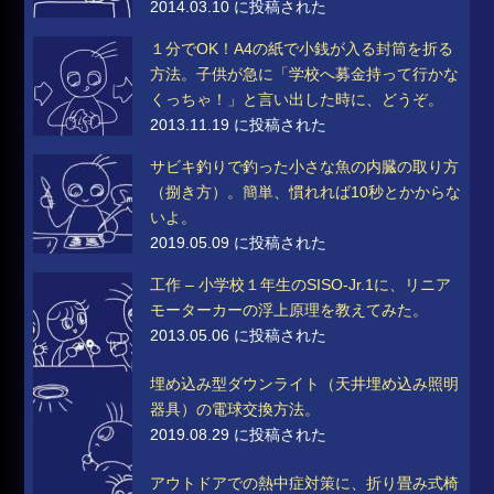
2014.03.10 に投稿された
１分でOK！A4の紙で小銭が入る封筒を折る
方法。子供が急に「学校へ募金持って行かな
くっちゃ！」と言い出した時に、どうぞ。
2013.11.19 に投稿された
サビキ釣りで釣った小さな魚の内臓の取り方
（捌き方）。簡単、慣れれば10秒とかからな
いよ。
2019.05.09 に投稿された
工作 – 小学校１年生のSISO-Jr.1に、リニア
モーターカーの浮上原理を教えてみた。
2013.05.06 に投稿された
埋め込み型ダウンライト（天井埋め込み照明
器具）の電球交換方法。
2019.08.29 に投稿された
アウトドアでの熱中症対策に、折り畳み式椅