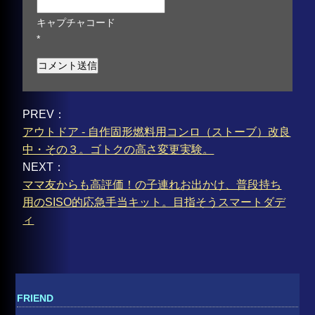
キャプチャコード
*
PREV：
アウトドア - 自作固形燃料用コンロ（ストーブ）改良
中・その３。ゴトクの高さ変更実験。
NEXT：
ママ友からも高評価！の子連れお出かけ、普段持ち
用のSISO的応急手当キット。目指そうスマートダデ
ィ
FRIEND