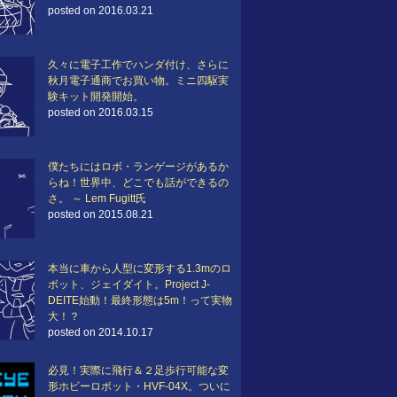
posted on 2016.03.21
久々に電子工作でハンダ付け、さらに
秋月電子通商でお買い物。ミニ四駆実
験キット開発開始。
posted on 2016.03.15
僕たちにはロボ・ランゲージがあるか
らね！世界中、どこでも話ができるの
さ。 ～ Lem Fugitt氏
posted on 2015.08.21
本当に車から人型に変形する1.3mのロ
ボット、ジェイダイト。Project J-
DEITE始動！最終形態は5m！って実物
大！？
posted on 2014.10.17
必見！実際に飛行＆２足歩行可能な変
形ホビーロボット・HVF-04X。ついに