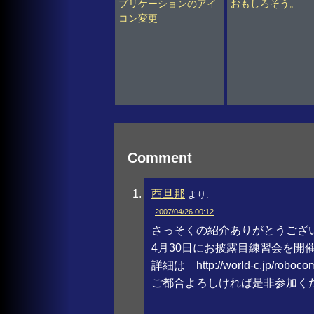
プリケーションのアイ
おもしろそう。
コン変更
Comment
酉旦那
より:
2007/04/26 00:12
さっそくの紹介ありがとうござ
4月30日にお披露目練習会を開
詳細は http://world-c.jp/
ご都合よろしければ是非参加く