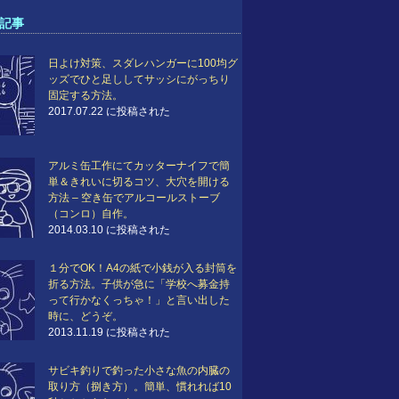
記事
日よけ対策、スダレハンガーに100均グ
ッズでひと足ししてサッシにがっちり
固定する方法。
2017.07.22 に投稿された
アルミ缶工作にてカッターナイフで簡
単＆きれいに切るコツ、大穴を開ける
方法 – 空き缶でアルコールストーブ
（コンロ）自作。
2014.03.10 に投稿された
１分でOK！A4の紙で小銭が入る封筒を
折る方法。子供が急に「学校へ募金持
って行かなくっちゃ！」と言い出した
時に、どうぞ。
2013.11.19 に投稿された
サビキ釣りで釣った小さな魚の内臓の
取り方（捌き方）。簡単、慣れれば10