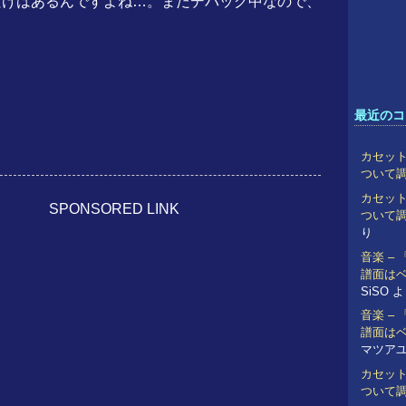
だけはあるんですよね…。まだデバッグ中なので、
最近のコ
カセット
ついて
カセット
SPONSORED LINK
ついて
り
音楽 –
譜面は
SiSO
よ
音楽 –
譜面は
マツア
カセット
ついて