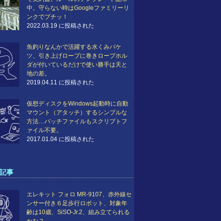
中。守らない時はGoogleファミリーリ
ンクでブチッ！
2022.03.19 に投稿された
魚釣りなんかで活躍する水くみバケ
ツ、引き上げロープに巻きロープホル
ダが付いているだけで使い勝手は天と
地の差。
2019.04.11 に投稿された
仮想ディスクをWindows起動時に自動
マウント（アタッチ）するシンプルな
方法…バッチファイルもスクリプトフ
ァイル不要。
2017.01.04 に投稿された
記事
エレキット フォロ MR-9107、赤外線セ
ンサー付き６足歩行ロボット、対象年
齢は10歳、SiSO-Jr.2、組み立てられる