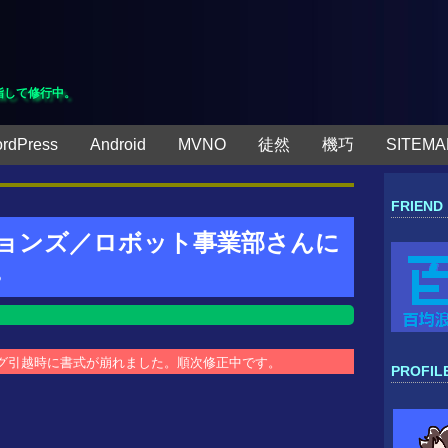
指して修行中。
rdPress
Android
MVNO
徒然
機巧
SITEMA
FRIEND
ョンズ／ロボット事業部さんに
。
ブログ引越時に書式が崩れました。順次修正中です。
PROFIL