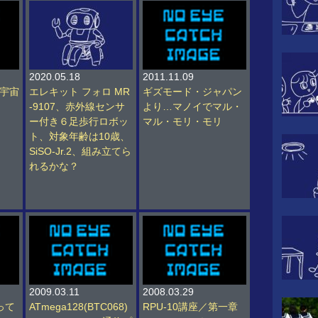
2020.05.18
2011.11.09
と宇宙
エレキット フォロ MR
ギズモード・ジャパン
-9107、赤外線センサ
より…マノイでマル・
ー付き６足歩行ロボッ
マル・モリ・モリ
ト、対象年齢は10歳、
SiSO-Jr.2、組み立てら
れるかな？
2009.03.11
2008.03.29
って
ATmega128(BTC068)
RPU-10講座／第一章