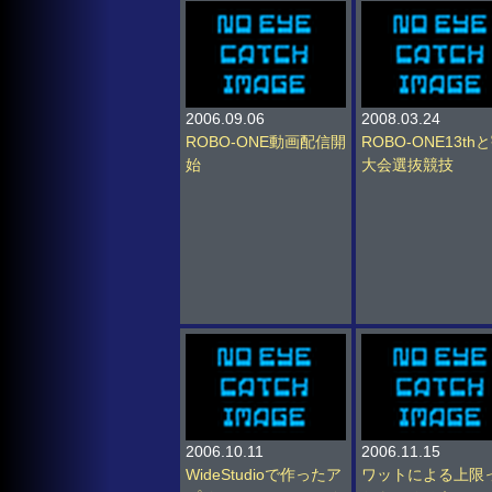
2006.09.06
2008.03.24
ROBO-ONE動画配信開
ROBO-ONE13th
始
大会選抜競技
2006.10.11
2006.11.15
WideStudioで作ったア
ワットによる上限