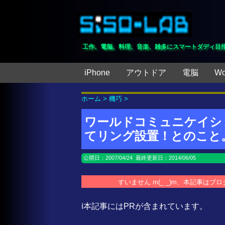
工作、電脳、料理、音楽、雑多にスマートダディ目
iPhone
アウトドア
電脳
Wo
ホーム
>
機巧
>
ワールドコミュニケイシ
てリング設置！とのこと
公開日：
2007/04/24
最終更新日：2014/06/05
すいません m(_ _)m、本記事は
ℹ️本記事にはPRが含まれています。