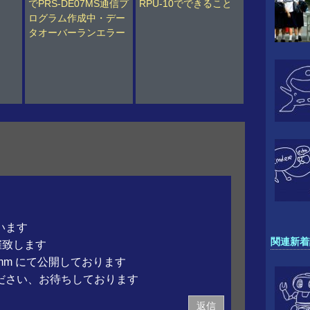
でPRS-DE07MS通信プ
RPU-10でできること
ログラム作成中・デー
タオーバーランエラー
います
関連新着
催致します
robocomm にて公開しております
ださい、お待ちしております
返信