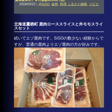
2018/03/23｜
@SiSO
,
徒然
,
料理
ふるさと納税
,
ジビエ
北海道鷹栖町 鹿肉ローススライスと外モモスライ
スセット
続いてエゾ鹿肉です。SiSOの数少ない経験からで
すが、普通の鹿肉よりエゾ鹿肉の方が好みです。