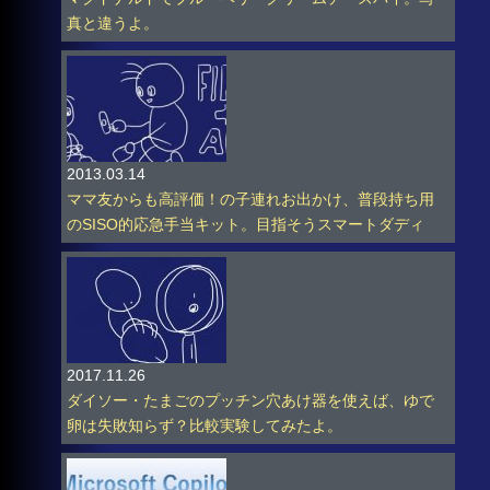
真と違うよ。
2013.03.14
ママ友からも高評価！の子連れお出かけ、普段持ち用
のSISO的応急手当キット。目指そうスマートダディ
2017.11.26
ダイソー・たまごのプッチン穴あけ器を使えば、ゆで
卵は失敗知らず？比較実験してみたよ。