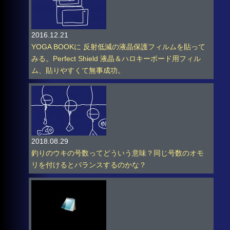
2016.12.21
YOGA BOOKに 反射低減の液晶保護フィルムを貼って
みる。Perfect Shield 液晶＆ハロキーボード用フィル
ム、貼りやすくて無事成功。
2018.08.29
釣りのウキの号数ってどういう意味？同じ号数のオモ
リを付けるとバランスするのかな？