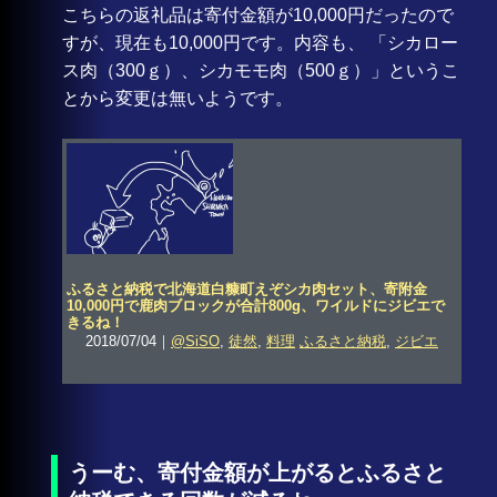
こちらの返礼品は寄付金額が10,000円だったので
すが、現在も10,000円です。内容も、 「シカロー
ス肉（300ｇ）、シカモモ肉（500ｇ）」というこ
とから変更は無いようです。
ふるさと納税で北海道白糠町えぞシカ肉セット、寄附金
10,000円で鹿肉ブロックが合計800g、ワイルドにジビエで
きるね！
2018/07/04｜
@SiSO
,
徒然
,
料理
ふるさと納税
,
ジビエ
うーむ、寄付金額が上がるとふるさと