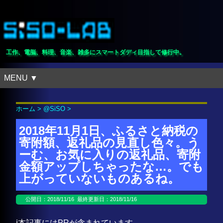
工作、電脳、料理、音楽、雑多にスマートダディ目指して修行中。
MENU ▼
ホーム
>
@SiSO
>
2018年11月1日、ふるさと納税の
寄附額、返礼品の見直し色々。う
ーむ、お気に入りの返礼品、寄附
金額アップしちゃったな…。でも
上がっていないものあるね。
公開日：
2018/11/16
最終更新日：2018/11/16
ℹ️本記事にはPRが含まれています。