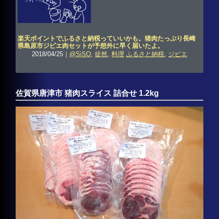
楽天ポイントでふるさと納税っていいかも。猪肉たっぷり長崎
県島原市ジビエ肉セットが予想外に早く届いたよ。
2018/04/25｜
@SiSO
,
徒然
,
料理
ふるさと納税
,
ジビエ
佐賀県唐津市 猪肉スライス 詰合せ 1.2kg