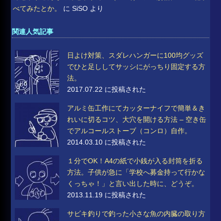
べてみたとか。
に
SiSO
より
関連人気記事
日よけ対策、スダレハンガーに100均グッズ
でひと足ししてサッシにがっちり固定する方
法。
2017.07.22 に投稿された
アルミ缶工作にてカッターナイフで簡単＆き
れいに切るコツ、大穴を開ける方法 – 空き缶
でアルコールストーブ（コンロ）自作。
2014.03.10 に投稿された
１分でOK！A4の紙で小銭が入る封筒を折る
方法。子供が急に「学校へ募金持って行かな
くっちゃ！」と言い出した時に、どうぞ。
2013.11.19 に投稿された
サビキ釣りで釣った小さな魚の内臓の取り方