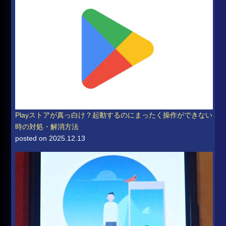
Playストアが真っ白け？起動するのにまったく操作ができない
時の対処・解消方法
posted on 2025.12.13