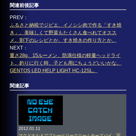
関連前後記事
PREV：
ふるさと納税でジビエ、イノシシ肉で作る「すき焼
き」。美味しくて野菜もたくさん食べれてオスス
メ。割下のレシピとか、すき焼きの作り方とか。
NEXT：
重さ28g、15ルーメン、防滴仕様の軽量ヘッドライ
ト、釣りに行く時、子ども用にちょうどいいかな。
GENTOS LED HELP LIGHT HC-12SL。
関連記事
2012.01.11
マクドナルドでブルーベリークリームチーズパイ。写