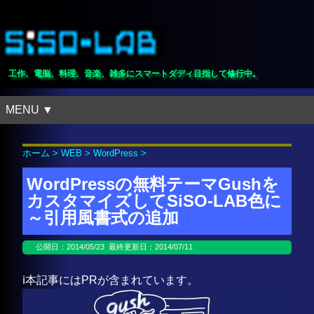
工作、電脳、料理、音楽、雑多にスマートダディ目指して修行中。
MENU ▼
ホーム
>
WEB
>
WordPress
>
WordPressの無料テーマGushを
カスタマイズしてSiSO-LAB色に
～引用風書式の追加
公開日：
2014/05/23
最終更新日：2014/07/11
ℹ️本記事にはPRが含まれています。