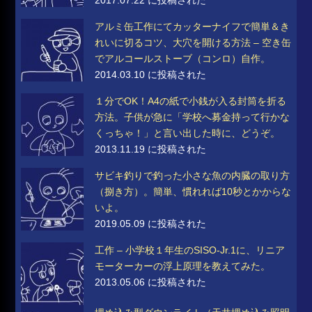
アルミ缶工作にてカッターナイフで簡単＆き
れいに切るコツ、大穴を開ける方法 – 空き缶
でアルコールストーブ（コンロ）自作。
2014.03.10 に投稿された
１分でOK！A4の紙で小銭が入る封筒を折る
方法。子供が急に「学校へ募金持って行かな
くっちゃ！」と言い出した時に、どうぞ。
2013.11.19 に投稿された
サビキ釣りで釣った小さな魚の内臓の取り方
（捌き方）。簡単、慣れれば10秒とかからな
いよ。
2019.05.09 に投稿された
工作 – 小学校１年生のSISO-Jr.1に、リニア
モーターカーの浮上原理を教えてみた。
2013.05.06 に投稿された