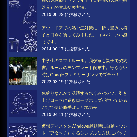
埋め込み型ダウンライト（天井埋め込み照明
器具）の電球交換方法。
2019.08.29 に投稿された
アウトドアでの熱中症対策に、折り畳み式椅
子と日傘を買ってみました。コスパ、いい感
じです。
2014.06.17 に投稿された
中学生のスマホルール。我が家も親子で契約
書。ルールのテンプレート配布中。守らない
時はGoogleファミリーリンクでブチッ！
2022.03.19 に投稿された
魚釣りなんかで活躍する水くみバケツ、引き
上げロープに巻きロープホルダが付いている
だけで使い勝手は天と地の差。
2019.04.11 に投稿された
仮想ディスクをWindows起動時に自動マウン
ト（アタッチ）するシンプルな方法…バッチ