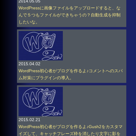
2014.05.05
WordPressに画像ファイルをアップロードすると、な
んで５つもファイルができちゃうの？自動生成を抑制
したいな。
2015.04.02
WordPress初心者がブログを作るよ♪コメントへのスパ
ム対策にプラグインの導入。
2015.02.21
WordPress初心者がブログを作るよ♪Gush2をカスタマ
イズして、キャッチフレーズ枠を消したり文字に影を