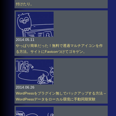
付けたり。
2014.05.11
やっぱり簡単だった！無料で透過マルチアイコンを作
る方法。サイトにFaviconつけてゴキゲン。
2014.06.26
WordPressをプラグイン無しでバックアップする方法 –
WordPressデータをローカル環境に手動同期実験