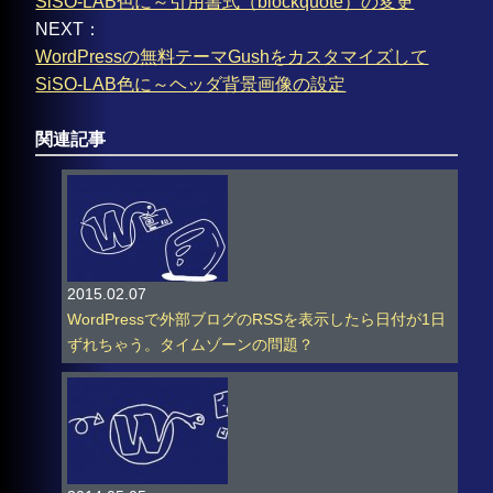
SiSO-LAB色に～引用書式（blockquote）の変更
NEXT：
WordPressの無料テーマGushをカスタマイズして
SiSO-LAB色に～ヘッダ背景画像の設定
関連記事
2015.02.07
WordPressで外部ブログのRSSを表示したら日付が1日
ずれちゃう。タイムゾーンの問題？