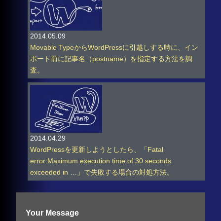
2014.05.09
Movable TypeからWordPressに引越しする時に、イン
ポート前に記事名（postname）を指定する方法を調
査。
2014.04.29
WordPressを更新しようとしたら、「Fatal
error:Maximum execution time of 30 seconds
exceeded in …」で失敗する場合の対処方法。
Your Message