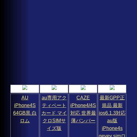
AU
au専用アク
CAZE
最新GPP正
iPhone4S
ティベート
iPhone4/4S
規品 最新
64GB黒 白
カード マイ
対応 世界最
ios6.1.3対応
ロム
クロSIMサ
薄バンパー
au版
イズ版
iPhone4s
gevey simロ