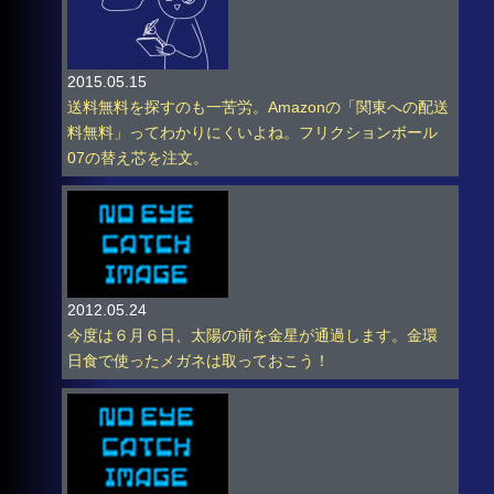
2015.05.15
送料無料を探すのも一苦労。Amazonの「関東への配送
料無料」ってわかりにくいよね。フリクションボール
07の替え芯を注文。
2012.05.24
今度は６月６日、太陽の前を金星が通過します。金環
日食で使ったメガネは取っておこう！