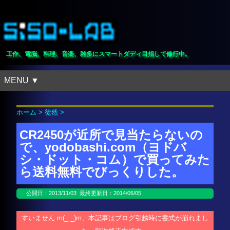
工作、電脳、料理、音楽、雑多にスマートダディ目指して修行中。
MENU ▼
ホーム
>
徒然
>
CR2450が近所で見当たらないの
で、yodobashi.com（ヨドバ
シ・ドット・コム）で買ってみた
ら送料無料でびっくりした。
公開日：
2013/11/03
最終更新日：2014/06/05
すいません m(_ _)m、本記事はブログ引越時に書式が崩れまし