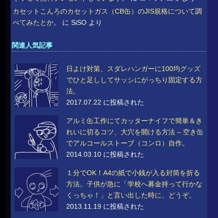
カセットこんろのカセットガス（CB缶）のJIS規格について調
べてみたとか。
に
SiSO
より
関連人気記事
日よけ対策、スダレハンガーに100均グッズ
でひと足ししてサッシにがっちり固定する方
法。
2017.07.22 に投稿された
アルミ缶工作にてカッターナイフで簡単＆き
れいに切るコツ、大穴を開ける方法 – 空き缶
でアルコールストーブ（コンロ）自作。
2014.03.10 に投稿された
１分でOK！A4の紙で小銭が入る封筒を折る
方法。子供が急に「学校へ募金持って行かな
くっちゃ！」と言い出した時に、どうぞ。
2013.11.19 に投稿された