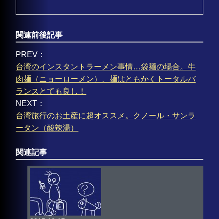
関連前後記事
PREV：
台湾のインスタントラーメン事情…袋麺の場合。牛
肉麺（ニョーローメン）、麺はともかくトータルバ
ランスとても良し！
NEXT：
台湾旅行のお土産に超オススメ。クノール・サンラ
ータン（酸辣湯）
関連記事