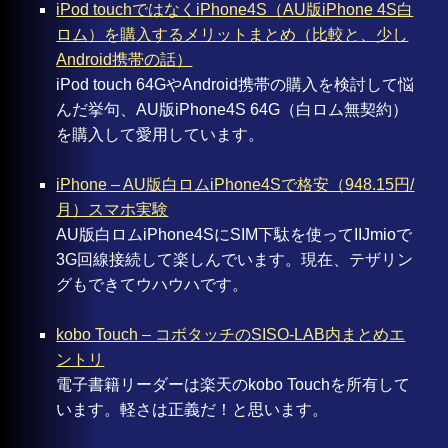
iPod touchではなくiPhone4S（AU版iPhone 4S白
ロム）を購入するメリットまとめ（比較と、少し
Android携帯の話）
iPod touch 64GやAndroid携帯の購入を検討して悩
んだ挙句、AU版iPhone4S 64G（白ロム無契約）
を購入して愛用しています。
iPhone – AU版白ロムiPhone4Sで格安（948.15円/
月）スマホ実験
AU版白ロムiPhone4SにSIM下駄を使ってIIJmioで
3G回線接続して楽しんでいます。現在、テザリン
グもできてウハウハです。
kobo Touch – コボタッチのSISO-LAB内まとめエ
ントリ
電子書籍リーダーは楽天のkobo Touchを所有して
います。軽さは正義だ！と思います。