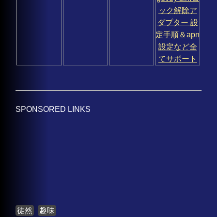
ック解除ア
ダプター 設
定手順＆apn
設定など全
てサポート
SPONSORED LINKS
徒然
趣味