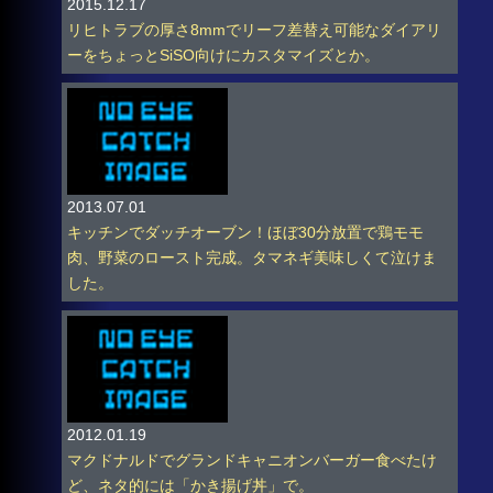
2015.12.17
リヒトラブの厚さ8mmでリーフ差替え可能なダイアリ
ーをちょっとSiSO向けにカスタマイズとか。
2013.07.01
キッチンでダッチオーブン！ほぼ30分放置で鶏モモ
肉、野菜のロースト完成。タマネギ美味しくて泣けま
した。
2012.01.19
マクドナルドでグランドキャニオンバーガー食べたけ
ど、ネタ的には「かき揚げ丼」で。