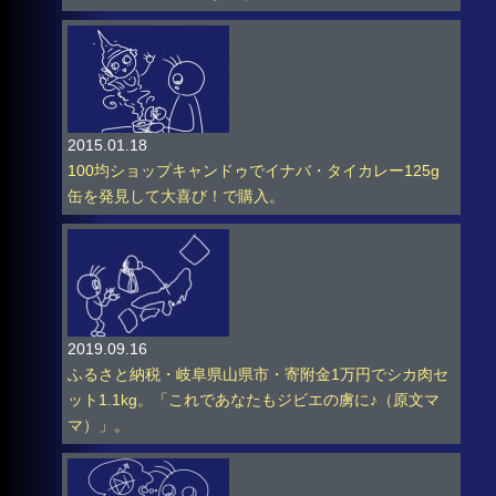
2015.01.18
100均ショップキャンドゥでイナバ・タイカレー125g
缶を発見して大喜び！で購入。
2019.09.16
ふるさと納税・岐阜県山県市・寄附金1万円でシカ肉セ
ット1.1kg。「これであなたもジビエの虜に♪（原文マ
マ）」。