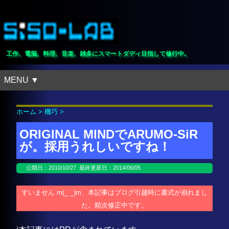
工作、電脳、料理、音楽、雑多にスマートダディ目指して修行中。
MENU ▼
ホーム
>
機巧
>
ORIGINAL MINDでARUMO-SiR
が。採用うれしいですね！
公開日：
2010/10/27
最終更新日：2014/06/05
すいません m(_ _)m、本記事はブログ引越時に書式が崩れまし
た。順次修正中です。