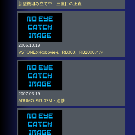
新型機組み立て中…三度目の正直
2006.10.19
VSTONEのRobovie-i、RB300、RB2000とか
2007.03.19
ARUMO-SiR-07M・進捗