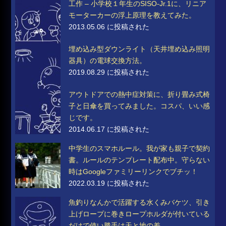
工作 – 小学校１年生のSISO-Jr.1に、リニア
モーターカーの浮上原理を教えてみた。
2013.05.06 に投稿された
埋め込み型ダウンライト（天井埋め込み照明
器具）の電球交換方法。
2019.08.29 に投稿された
アウトドアでの熱中症対策に、折り畳み式椅
子と日傘を買ってみました。コスパ、いい感
じです。
2014.06.17 に投稿された
中学生のスマホルール。我が家も親子で契約
書。ルールのテンプレート配布中。守らない
時はGoogleファミリーリンクでブチッ！
2022.03.19 に投稿された
魚釣りなんかで活躍する水くみバケツ、引き
上げロープに巻きロープホルダが付いている
だけで使い勝手は天と地の差。