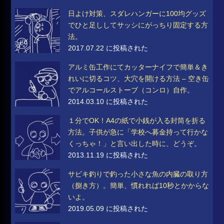
日よけ対策、スダレハンガーに100均グッズ
でひと足ししてサッシにがっちり固定する方
法。
2017.07.22 に投稿された
アルミ缶工作にてカッターナイフで簡単＆き
れいに切るコツ、大穴を開ける方法 – 空き缶
でアルコールストーブ（コンロ）自作。
2014.03.10 に投稿された
１分でOK！A4の紙で小銭が入る封筒を折る
方法。子供が急に「学校へ募金持って行かな
くっちゃ！」と言い出した時に、どうぞ。
2013.11.19 に投稿された
サビキ釣りで釣った小さな魚の内臓の取り方
（捌き方）。簡単、慣れれば10秒とかからな
いよ。
2019.05.09 に投稿された