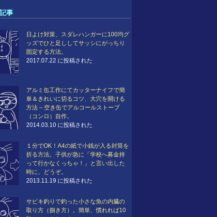
記事
日よけ対策、スダレハンガーに100均グ
ッズでひと足ししてサッシにがっちり
固定する方法。
2017.07.22 に投稿された
アルミ缶工作にてカッターナイフで簡
単＆きれいに切るコツ、大穴を開ける
方法 – 空き缶でアルコールストーブ
（コンロ）自作。
2014.03.10 に投稿された
１分でOK！A4の紙で小銭が入る封筒を
折る方法。子供が急に「学校へ募金持
って行かなくっちゃ！」と言い出した
時に、どうぞ。
2013.11.19 に投稿された
サビキ釣りで釣った小さな魚の内臓の
取り方（捌き方）。簡単、慣れれば10