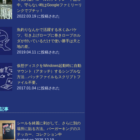
中。守らない時はGoogleファミリーリ
ンクでブチッ！
2022.03.19 に投稿された
魚釣りなんかで活躍する水くみバケ
ツ、引き上げロープに巻きロープホル
ダが付いているだけで使い勝手は天と
地の差。
2019.04.11 に投稿された
仮想ディスクをWindows起動時に自動
マウント（アタッチ）するシンプルな
方法…バッチファイルもスクリプトフ
ァイル不要。
2017.01.04 に投稿された
記事
シールを綺麗に剥がして、さらに別の
場所に貼る方法。バーガーキングのス
テッカー、コレクション中