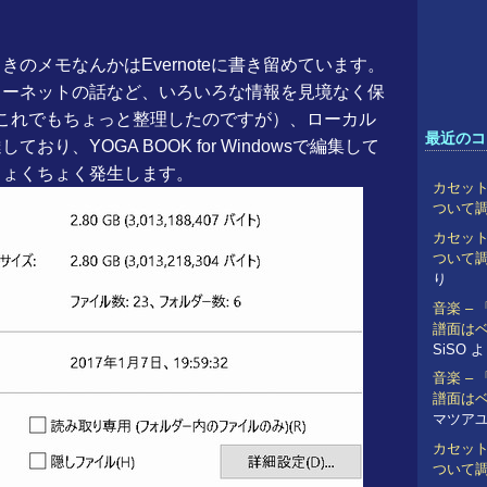
のメモなんかはEvernoteに書き留めています。
ターネットの話など、いろいろな情報を見境なく保
（これでもちょっと整理したのですが）、ローカル
最近のコ
り、YOGA BOOK for Windowsで編集して
ちょくちょく発生します。
カセット
ついて
カセット
ついて
り
音楽 –
譜面は
SiSO
よ
音楽 –
譜面は
マツア
カセット
ついて