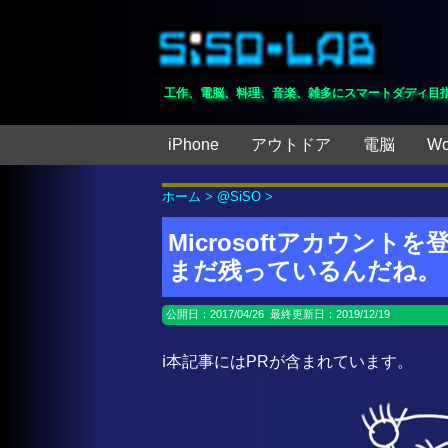
工作、電脳、料理、音楽、雑多にスマートダディ目
iPhone
アウトドア
電脳
Wo
ホーム
>
@SiSO
>
Microsoftアカウン
まだ残っているんだね。
公開日：
2017/04/26
最終更新日：2019/12/19
ℹ️本記事にはPRが含まれています。