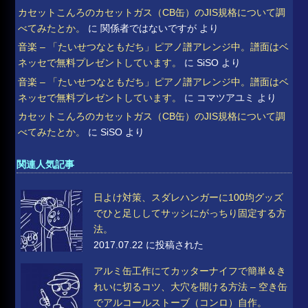
カセットこんろのカセットガス（CB缶）のJIS規格について調
べてみたとか。
に
関係者ではないですが
より
音楽 – 「たいせつなともだち」ピアノ譜アレンジ中。譜面はベ
ネッセで無料プレゼントしています。
に
SiSO
より
音楽 – 「たいせつなともだち」ピアノ譜アレンジ中。譜面はベ
ネッセで無料プレゼントしています。
に
コマツアユミ
より
カセットこんろのカセットガス（CB缶）のJIS規格について調
べてみたとか。
に
SiSO
より
関連人気記事
日よけ対策、スダレハンガーに100均グッズ
でひと足ししてサッシにがっちり固定する方
法。
2017.07.22 に投稿された
アルミ缶工作にてカッターナイフで簡単＆き
れいに切るコツ、大穴を開ける方法 – 空き缶
でアルコールストーブ（コンロ）自作。