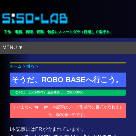
工作、電脳、料理、音楽、雑多にスマートダディ目指して修行中。
MENU ▼
ホーム
>
機巧
>
そうだ、ROBO BASEへ行こう。
公開日：
2009/06/19
最終更新日：2014/06/05
すいません m(_ _)m、本記事はブログ引越時に書式が崩れまし
た。順次修正中です。
ℹ️本記事にはPRが含まれています。