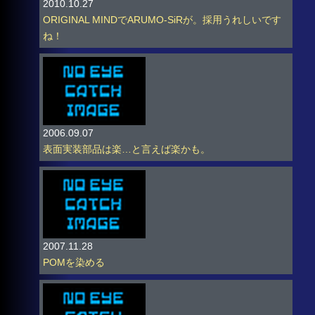
2010.10.27
ORIGINAL MINDでARUMO-SiRが。採用うれしいです
ね！
2006.09.07
表面実装部品は楽…と言えば楽かも。
2007.11.28
POMを染める