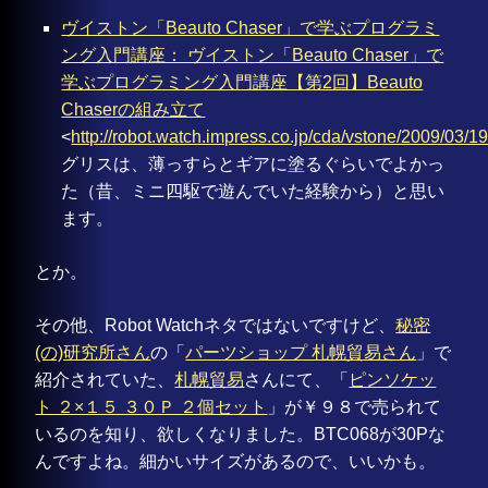
ヴイストン「Beauto Chaser」で学ぶプログラミ
ング入門講座： ヴイストン「Beauto Chaser」で
学ぶプログラミング入門講座【第2回】Beauto
Chaserの組み立て
<
http://robot.watch.impress.co.jp/cda/vstone/2009/03/1
グリスは、薄っすらとギアに塗るぐらいでよかっ
た（昔、ミニ四駆で遊んでいた経験から）と思い
ます。
とか。
その他、Robot Watchネタではないですけど、
秘密
(の)研究所さん
の「
パーツショップ 札幌貿易さん
」で
紹介されていた、
札幌貿易
さんにて、「
ピンソケッ
ト ２×１５ ３０Ｐ ２個セット
」が￥９８で売られて
いるのを知り、欲しくなりました。BTC068が30Pな
んですよね。細かいサイズがあるので、いいかも。