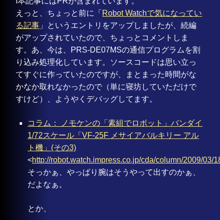
ℹ️本記事にはPRが含まれています。
えっと、ちょっと前に「
Robot Watchで気になってい
る記事
」というエントリをアップしましたが、続編
がアップされていたので、ちょっとコメントしま
す。あ、今は、PRS-DE07MSの通信プログラムを割
り込み処理化しています。ソースコードは思い立っ
てすぐに作っていたのですが、まとまった時間がな
かなか取れなかったので（単に寝坊していただけで
すけど）、ようやくデバッグしてます。
コラム： ノモケンの「素組でロボット」バンダイ
1/72スケール「VF-25F メサイアバルキリー アル
ト機」(その3)
<
http://robot.watch.impress.co.jp/cda/column/2009/03/1
そっかぁ、やっぱり腕はそうやって出すのかぁ、
だよなぁ。
とか、