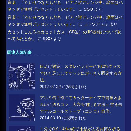
音楽 – 「たいせつなともだち」ピアノ譜アレンジ中。譜面はベ
ネッセで無料プレゼントしています。
に
SiSO
より
音楽 – 「たいせつなともだち」ピアノ譜アレンジ中。譜面はベ
ネッセで無料プレゼントしています。
に
コマツアユミ
より
カセットこんろのカセットガス（CB缶）のJIS規格について調
べてみたとか。
に
SiSO
より
関連人気記事
日よけ対策、スダレハンガーに100均グッズ
でひと足ししてサッシにがっちり固定する方
法。
2017.07.22 に投稿された
アルミ缶工作にてカッターナイフで簡単＆き
れいに切るコツ、大穴を開ける方法 – 空き缶
でアルコールストーブ（コンロ）自作。
2014.03.10 に投稿された
１分でOK！A4の紙で小銭が入る封筒を折る