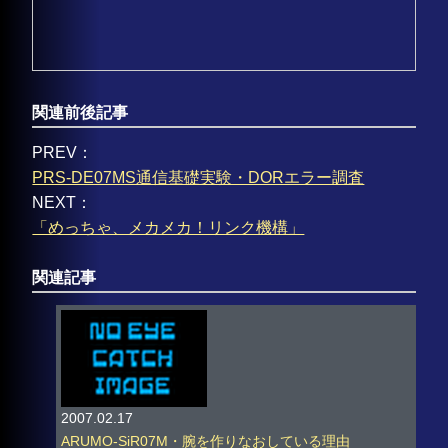
関連前後記事
PREV：
PRS-DE07MS通信基礎実験・DORエラー調査
NEXT：
「めっちゃ、メカメカ！リンク機構」
関連記事
2007.02.17
ARUMO-SiR07M・腕を作りなおしている理由