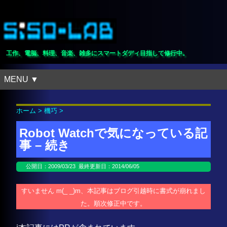
工作、電脳、料理、音楽、雑多にスマートダディ目指して修行中。
MENU ▼
ホーム
>
機巧
>
Robot Watchで気になっている記
事 – 続き
公開日：
2009/03/23
最終更新日：2014/06/05
すいません m(_ _)m、本記事はブログ引越時に書式が崩れまし
た。順次修正中です。