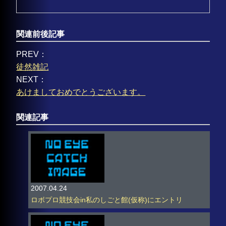
関連前後記事
PREV：
徒然雑記
NEXT：
あけましておめでとうございます。
関連記事
2007.04.24
ロボプロ競技会in私のしごと館(仮称)にエントリ