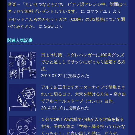
音楽 – 「たいせつなともだち」ピアノ譜アレンジ中。譜面はベ
ネッセで無料プレゼントしています。
に
コマツアユミ
より
カセットこんろのカセットガス（CB缶）のJIS規格について調
べてみたとか。
に
SiSO
より
関連人気記事
日よけ対策、スダレハンガーに100均グッズ
でひと足ししてサッシにがっちり固定する方
法。
2017.07.22 に投稿された
アルミ缶工作にてカッターナイフで簡単＆き
れいに切るコツ、大穴を開ける方法 – 空き缶
でアルコールストーブ（コンロ）自作。
2014.03.10 に投稿された
１分でOK！A4の紙で小銭が入る封筒を折る
方法。子供が急に「学校へ募金持って行かな
くっちゃ！」と言い出した時に、どうぞ。