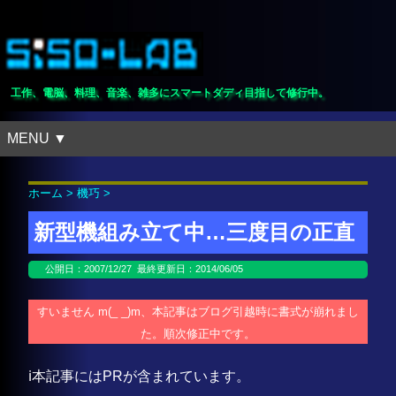
工作、電脳、料理、音楽、雑多にスマートダディ目指して修行中。
MENU ▼
ホーム
>
機巧
>
新型機組み立て中…三度目の正直
公開日：
2007/12/27
最終更新日：2014/06/05
すいません m(_ _)m、本記事はブログ引越時に書式が崩れまし
た。順次修正中です。
ℹ️本記事にはPRが含まれています。