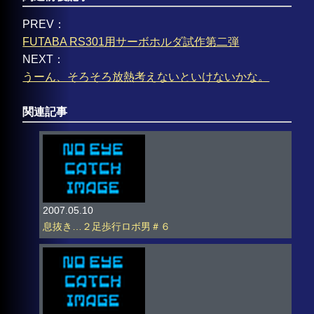
PREV：
FUTABA RS301用サーボホルダ試作第二弾
NEXT：
うーん、そろそろ放熱考えないといけないかな。
関連記事
2007.05.10
息抜き…２足歩行ロボ男＃６