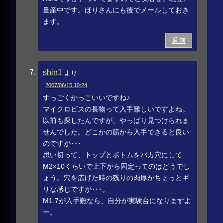
量産中です。ほりさんにも後でメールしておき
ます。
返信
shin1
より:
2007/06/15 10:24
すっごくかっこいいですね♪
マイクロビスの長物って入手難しいですよね。
以前も探したんですが、やっぱり見つけられま
せんでした。どこかの筋から入手できると良い
のですが･･･
思い切って、トップとボトムをバカ穴にして
M2×10くらいで上下から固定ってのはどうでし
ょう。穴を広げた時の残りの肉厚がちょっとギ
リな感じですが･･･。
M1.7が入手難なら、自分が実験台になりますよ
ー。