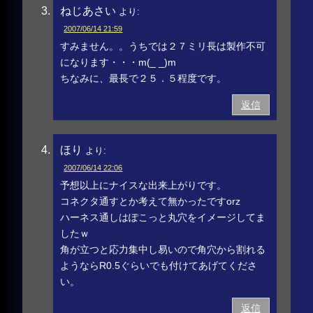
ねじあさい
より:
2007/06/14 21:59
すみません。。うちでは２７ミリ長は製作不可
になります・・・m(_ _)m
ちなみに、最長で２５．５程度です。
返信
ほり
より:
2007/06/14 22:06
予想以上にナイスな出来上がりです。
コネクタ通すとか考えて無かったですorz
ハーネス通しはぽこっと丸穴をイメージしてま
したｗ
角が立つと応力集中し易いので角穴から割れる
ようならR0.5ぐらいでも付けてあげてくださ
い。
返信