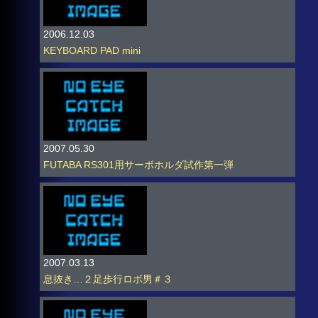
2006.12.03
KEYBOARD PAD mini
2007.05.30
FUTABA RS301用サーボホルダ試作第一弾
2007.03.13
息抜き…２足歩行ロボ男＃３