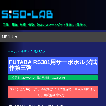
工作、電脳、料理、音楽、雑多にスマートダディ目指して修行中。
MENU ▼
ホーム
>
機巧
>
FUTABA
>
FUTABA RS301用サーボホルダ試
作第三弾
公開日：
2007/06/14
最終更新日：2014/06/05
すいません m(_ _)m、本記事はブログ引越時に書式が崩れまし
た。順次修正中です。