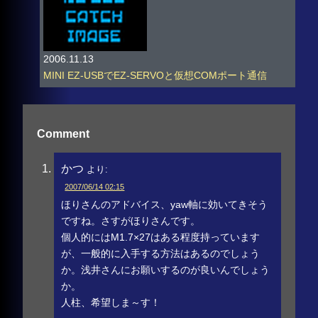
2006.11.13
MINI EZ-USBでEZ-SERVOと仮想COMポート通信
Comment
かつ
より:
2007/06/14 02:15
ほりさんのアドバイス、yaw軸に効いてきそう
ですね。さすがほりさんです。
個人的にはM1.7×27はある程度持っています
が、一般的に入手する方法はあるのでしょう
か。浅井さんにお願いするのが良いんでしょう
か。
人柱、希望しま～す！