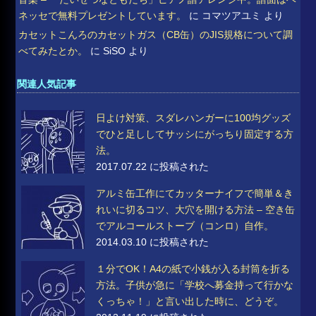
ネッセで無料プレゼントしています。
に
コマツアユミ
より
カセットこんろのカセットガス（CB缶）のJIS規格について調
べてみたとか。
に
SiSO
より
関連人気記事
日よけ対策、スダレハンガーに100均グッズ
でひと足ししてサッシにがっちり固定する方
法。
2017.07.22 に投稿された
アルミ缶工作にてカッターナイフで簡単＆き
れいに切るコツ、大穴を開ける方法 – 空き缶
でアルコールストーブ（コンロ）自作。
2014.03.10 に投稿された
１分でOK！A4の紙で小銭が入る封筒を折る
方法。子供が急に「学校へ募金持って行かな
くっちゃ！」と言い出した時に、どうぞ。