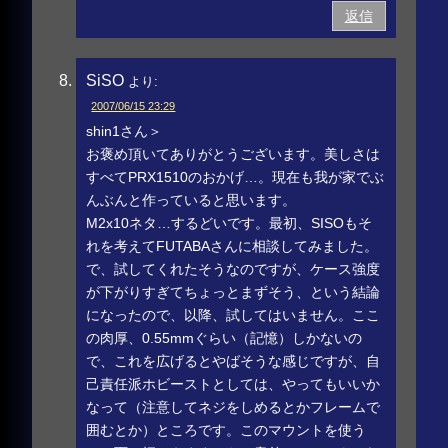
返信
SiSO
より:
2007/06/15 23:29
shin1さん＞
お褒め頂いてありがとうございます。美しさは
すべてPRX1510のおかげ…。現在も我が家でぶ
んぶんと作っていると思います。
M2x10ネタ…するどいです。最初、SISOもそ
れを考えてFUTABAさんに相談してみました。
で、試してくれたそうなのですが、ケース強度
が下がりすぎてちょっとまずそう、という結論
になったので、以降、試してはいません。ここ
の肉厚、0.55mmぐらい（記憶）しかないの
で、これを広げるとやばそうな感じですが、自
己責任派ホビーストとしては、やってもいいか
なって（注意してネジをしめるとかフレームで
囲むとか）ところです。このマウントを使う