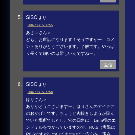
SiSO
より:
2007/06/15 00:55
あさいさん＞
ども、お世話になります！そうですかー、コメ
ントありがとうございます。了解です。やっぱ
り長くて細いのは難しいんですねー。
返信
SiSO
より:
2007/06/15 00:58
ほりさん＞
ありがとうございますー。ほりさんのアイデア
のおかげ！です。ちょうど肉抜きしようか悩ん
でいた場所でしたし。穴の四角は、1mm径のエ
ンドミルをつかっていますので、R0.5（実際は
R0.6ですが）ついてますのでご安心を。現在、